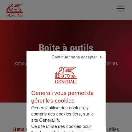
Aller
au
contenu
principal
Boîte à outils
Continuer sans accepter
Retrouvez ici les liens, N° de téléphone et documents
sélectionnés par nos soins
Generali vous permet de
gérer les cookies
Generali utilise des cookies, y
compris des cookies tiers, sur le
site Generali.fr.
Ce site utilise des cookies pour
Liens utiles
Numéro de téléphone utiles