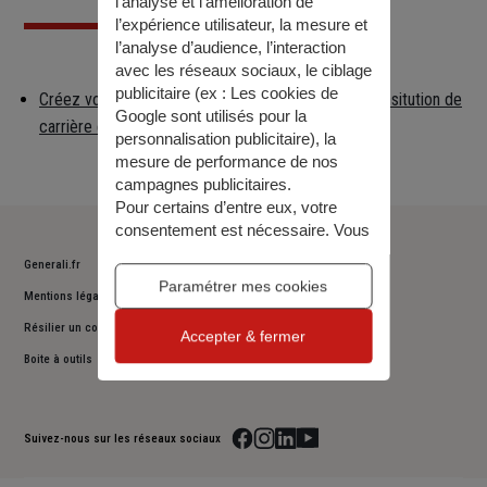
l’analyse et l'amélioration de
l’expérience utilisateur, la mesure et
l’analyse d’audience, l’interaction
avec les réseaux sociaux, le ciblage
publicitaire (ex :
Les cookies de
Créez votre compte client et visualisez votre reconsitution de
Google sont utilisés pour la
carrière et vos …
personnalisation publicitaire
), la
mesure de performance de nos
campagnes publicitaires.
Pour certains d’entre eux, votre
consentement est nécessaire. Vous
pouvez paramétrer ces cookies ou
Generali.fr
bien tous les accepter, ou alors
Paramétrer mes cookies
Mentions légales
décider de continuer votre
navigation sans les accepter. Vous
Résilier un contrat
Accepter & fermer
pourrez modifier ce choix à tout
Boite à outils
moment.
Pour plus d’information,
consulter
notre politique de gestion des
cookies
.
Suivez-nous sur les réseaux sociaux