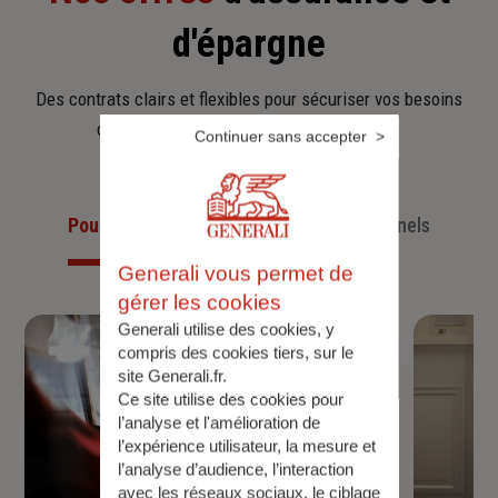
d'épargne
Des contrats clairs et flexibles pour sécuriser vos besoins
d’aujourd’hui et anticiper ceux de demain.
Continuer sans accepter
Pour les particuliers
Pour les professionnels
Generali vous permet de
gérer les cookies
Generali utilise des cookies, y
compris des cookies tiers, sur le
site Generali.fr.
Ce site utilise des cookies pour
l’analyse et l'amélioration de
l’expérience utilisateur, la mesure et
l’analyse d’audience, l’interaction
avec les réseaux sociaux, le ciblage