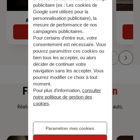
publicitaire (ex :
Les cookies de
Google sont utilisés pour la
personnalisation publicitaire
), la
Assurance de prêt immobilier
mesure de performance de nos
campagnes publicitaires.
Découvrir
Pour certains d’entre eux, votre
consentement est nécessaire. Vous
pouvez paramétrer ces cookies ou
bien tous les accepter, ou alors
décider de continuer votre
navigation sans les accepter. Vous
pourrez modifier ce choix à tout
moment.
Faites
une simulation
Pour plus d’information,
consulter
notre politique de gestion des
cookies
.
Réalisez une simulation tarifaire d'assurance, auto,
habitation, prêt immobilier.
Paramétrer mes cookies