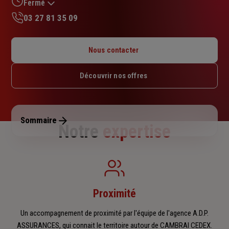
sur
Fermé
5
03 27 81 35 09
étoiles
Lundi : 13h30 – 17h30
Mardi : 09h – 12h / 13h30 – 17h30
Nous contacter
Mercredi : 09h – 12h / 13h30 – 17h30
Jeudi : 09h – 12h / 13h30 – 17h30
Découvrir nos offres
Vendredi : 09h – 12h / 13h30 – 17h30
Samedi : Fermé
Dimanche : Fermé
Sommaire
Notre
expertise
Proximité
Un accompagnement de proximité par l'équipe de l'agence A.D.P.
ASSURANCES, qui connait le territoire autour de CAMBRAI CEDEX.