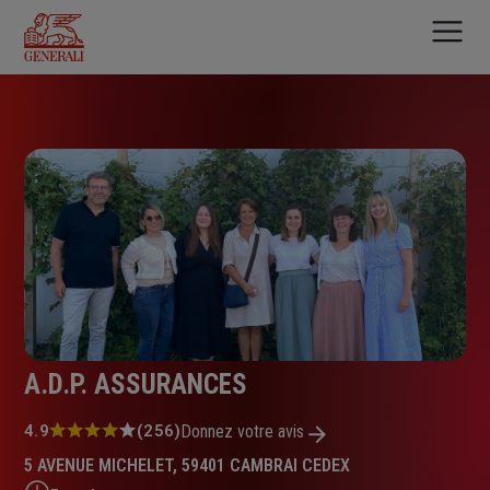
Aller
au
contenu
principal
A.D.P. ASSURANCES
Note
4.9
(256)
Donnez votre avis
:
5 AVENUE MICHELET, 59401 CAMBRAI CEDEX
4.9