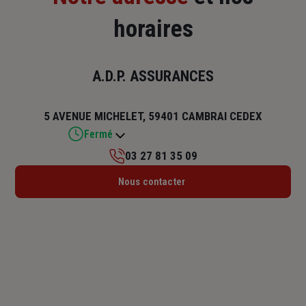
horaires
A.D.P. ASSURANCES
5 AVENUE MICHELET, 59401 CAMBRAI CEDEX
Fermé
03 27 81 35 09
Lundi : 13h30 – 17h30
Nous contacter
Mardi : 09h – 12h / 13h30 – 17h30
Mercredi : 09h – 12h / 13h30 – 17h30
Jeudi : 09h – 12h / 13h30 – 17h30
Vendredi : 09h – 12h / 13h30 – 17h30
Samedi : Fermé
Dimanche : Fermé