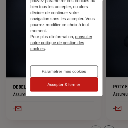
pouvez paramétrer ces cookies ou
bien tous les accepter, ou alors
décider de continuer votre
navigation sans les accepter. Vous
pourrez modifier ce choix à tout
moment.
Pour plus d’information,
consulter
notre politique de gestion des
cookies
.
Paramétrer mes cookies
Accepter & fermer
POTY E
DEBEL Laurent
Assureur
Assureur Conseil
-
-