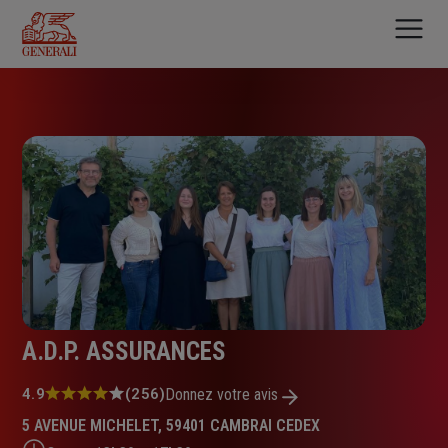
Aller
au
contenu
principal
A.D.P. ASSURANCES
Note
4.9
(256)
Donnez votre avis
:
5 AVENUE MICHELET, 59401 CAMBRAI CEDEX
4.9