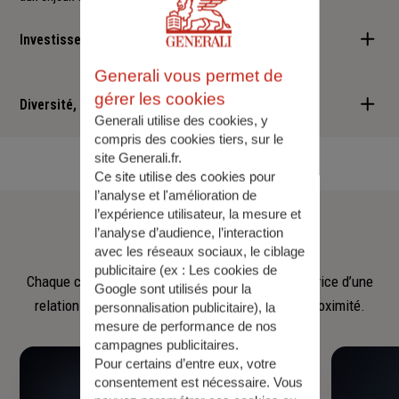
Investisseur responsable
Generali vous permet de
Nous sommes convaincus qu'il est possible d'allier performance
gérer les cookies
financière et retombées positives : cette vision est au cœur des
Diversité, Equité, Inclusion
Generali utilise des cookies, y
services que nous vous proposons.
compris des cookies tiers, sur le
Nous faisons de la diversité, de l'équité et de l'inclusion un
site Generali.fr.
engagement quotidien.
Ce site utilise des cookies pour
l’analyse et l'amélioration de
Notre
équipe
l’expérience utilisateur, la mesure et
l’analyse d’audience, l’interaction
avec les réseaux sociaux, le ciblage
publicitaire (ex :
Les cookies de
Chaque collaborateur met son savoir‑faire au service d’une
Google sont utilisés pour la
relation fondée sur l’écoute, la confiance et la proximité.
personnalisation publicitaire
), la
mesure de performance de nos
campagnes publicitaires.
Pour certains d’entre eux, votre
consentement est nécessaire. Vous