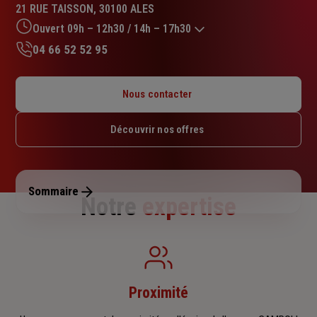
:
21 RUE TAISSON, 30100 ALES
4.8
sur
Ouvert 09h – 12h30 / 14h – 17h30
5
04 66 52 52 95
étoiles
Lundi : 14h – 17h30
Mardi : 09h – 12h30 / 14h – 17h30
Nous contacter
Mercredi : 14h – 17h30
Jeudi : 09h – 12h30 / 14h – 17h30
Découvrir nos offres
Vendredi : 09h – 12h30 / 14h – 17h30
Samedi : Fermé
Dimanche : Fermé
Sommaire
Notre
expertise
Proximité