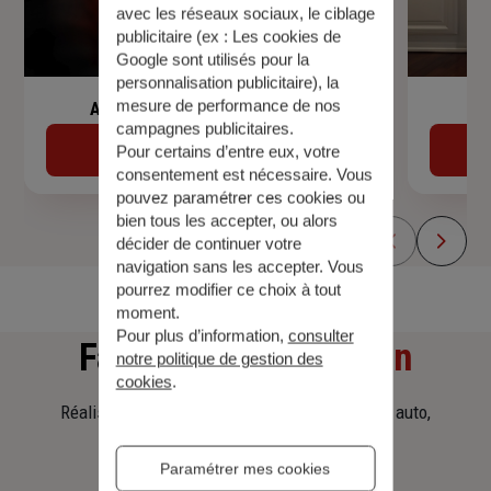
avec les réseaux sociaux, le ciblage
publicitaire (ex :
Les cookies de
Google sont utilisés pour la
personnalisation publicitaire
), la
mesure de performance de nos
Assurance de prêt immobilier
campagnes publicitaires.
Découvrir
Pour certains d’entre eux, votre
consentement est nécessaire. Vous
pouvez paramétrer ces cookies ou
bien tous les accepter, ou alors
décider de continuer votre
navigation sans les accepter. Vous
pourrez modifier ce choix à tout
moment.
Pour plus d’information,
consulter
Faites
une simulation
notre politique de gestion des
cookies
.
Réalisez une simulation tarifaire d'assurance, auto,
habitation, prêt immobilier.
Paramétrer mes cookies