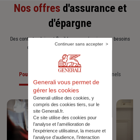
Nos offres
d'assurance et
d'épargne
Des contrats clairs et flexibles pour sécuriser vos besoins
Continuer sans accepter
d’aujourd’hui et anticiper ceux de demain.
Pour les particuliers
Pour les professionnels
Generali vous permet de
gérer les cookies
Generali utilise des cookies, y
compris des cookies tiers, sur le
site Generali.fr.
Ce site utilise des cookies pour
l’analyse et l'amélioration de
l’expérience utilisateur, la mesure et
l’analyse d’audience, l’interaction