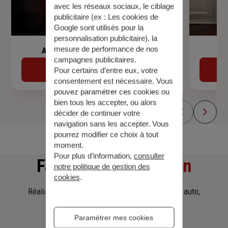
avec les réseaux sociaux, le ciblage
publicitaire (ex :
Les cookies de
Google sont utilisés pour la
personnalisation publicitaire
), la
mesure de performance de nos
Assurance de prêt immobilier
campagnes publicitaires.
Découvrir
Pour certains d’entre eux, votre
consentement est nécessaire. Vous
pouvez paramétrer ces cookies ou
bien tous les accepter, ou alors
décider de continuer votre
navigation sans les accepter. Vous
pourrez modifier ce choix à tout
moment.
Pour plus d’information,
consulter
Faites
une simulation
notre politique de gestion des
cookies
.
Réalisez une simulation tarifaire d'assurance, auto,
habitation, prêt immobilier.
Paramétrer mes cookies