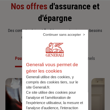
Nos offres
d'assurance et
d'épargne
Des contrats clairs et flexibles pour sécuriser vos besoins
Continuer sans accepter
d’aujourd’hui et anticiper ceux de demain.
Pour les particuliers
Pour les professionnels
Generali vous permet de
gérer les cookies
Generali utilise des cookies, y
compris des cookies tiers, sur le
site Generali.fr.
Ce site utilise des cookies pour
l’analyse et l'amélioration de
l’expérience utilisateur, la mesure et
l’analyse d’audience, l’interaction