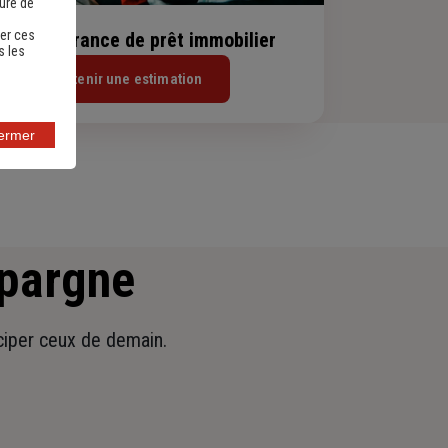
sure de
er ces
evis assurance de prêt immobilier
s les
Obtenir une estimation
fermer
épargne
iciper ceux de demain.