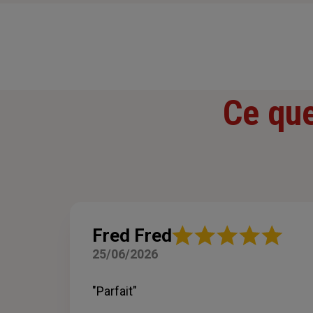
Ce que
Note
Fred Fred
:
25/06/2026
5
sur
5
"Parfait"
étoiles