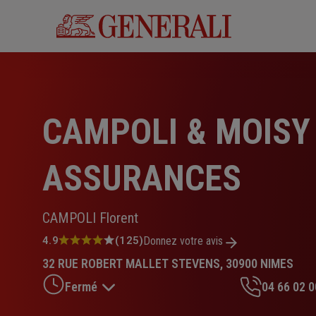
Aller
au
contenu
principal
CAMPOLI & MOISY
ASSURANCES
CAMPOLI Florent
Note
4.9
(125)
Donnez votre avis
:
32 RUE ROBERT MALLET STEVENS, 30900 NIMES
4.9
sur
Fermé
04 66 02 0
5
étoiles