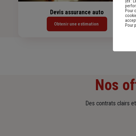
(ex :
L
perfo
Pour c
Devis assurance auto
cookie
accept
Obtenir une estimation
Pour p
Nos of
Des contrats clairs e