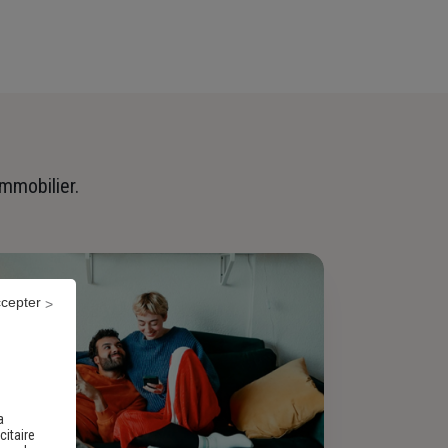
immobilier.
ccepter
a
citaire