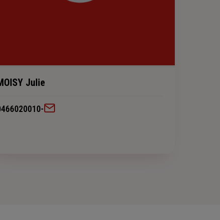
MOISY Julie
0466020010
-