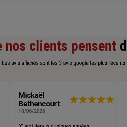
 nos clients pensent
d
Les avis affichés sont les 3 avis google les plus récents
Mickaël
Note
Bethencourt
:
5
10/06/2026
sur
5
étoiles
"Client depuis quelques années