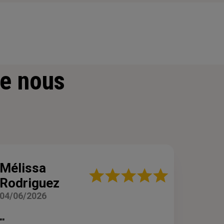
e nous
Mélissa
Note
Rodriguez
:
5
04/06/2026
sur
5
étoiles
""