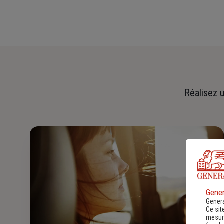
Réalisez u
Gener
Genera
Ce sit
mesure