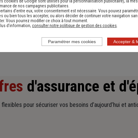
es cookies de Google sont utilisés pour la personnalisation publicitaire
), la me
rmance de nos campagnes publicitaires.
ertains d’entre eux, votre consentement est nécessaire. Vous pouvez paramétr
Devis assurance habitation
D
s ou bien tous les accepter, ou alors décider de continuer votre navigation san
er. Vous pourrez modifier ce choix à tout moment.
Obtenir une estimation
lus d’information,
consulter notre politique de gestion des cookies
.
Paramétrer mes cookies
Accepter & 
fres
d'assurance et d'
t flexibles pour sécuriser vos besoins d’aujourd’hui et ant