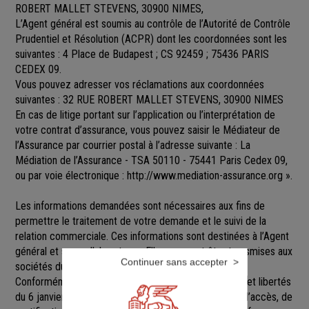
ROBERT MALLET STEVENS, 30900 NIMES,
L’Agent général est soumis au contrôle de l’Autorité de Contrôle
Prudentiel et Résolution (ACPR) dont les coordonnées sont les
suivantes : 4 Place de Budapest ; CS 92459 ; 75436 PARIS
CEDEX 09.
Vous pouvez adresser vos réclamations aux coordonnées
suivantes : 32 RUE ROBERT MALLET STEVENS, 30900 NIMES
En cas de litige portant sur l’application ou l’interprétation de
votre contrat d’assurance, vous pouvez saisir le Médiateur de
l’Assurance par courrier postal à l’adresse suivante : La
Médiation de l’Assurance - TSA 50110 - 75441 Paris Cedex 09,
ou par voie électronique :
http://www.mediation-assurance.org
».
Les informations demandées sont nécessaires aux fins de
permettre le traitement de votre demande et le suivi de la
relation commerciale. Ces informations sont destinées à l’Agent
général et ses collaborateurs. Elles pourront être transmises aux
Continuer sans accepter
sociétés du groupe GENERALI.
Conformément aux dispositions de la loi Informatique et libertés
du 6 janvier 1978 modifiée, vous disposez d’un droit d’accès, de