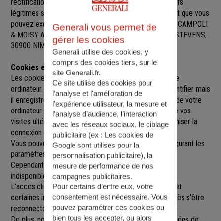
rectification, de suppression et d’opposition pour motifs
légitimes sur l’ensemble des données vous concernant que vous
pouvez exercer sur simple demande auprès de SARL CAMPOLI
Generali vous permet de
& MOISY ASSURANCES
, à
32 RUE ROBERT MALLET STEVENS,
gérer les cookies
30900 NIMES
,
nimessud@agence.generali.fr.
Generali utilise des cookies, y
compris des cookies tiers, sur le
Cookies et sessions
site Generali.fr.
Les cookies sont de petits fichiers implantés sur votre
Ce site utilise des cookies pour
ordinateur. Un cookie ne nous permet pas de vous identifier mais
l’analyse et l'amélioration de
il enregistre des informations relatives à la navigation de votre
l’expérience utilisateur, la mesure et
ordinateur sur notre site que nous pourrons lire lors de vos
l’analyse d’audience, l’interaction
visites ultérieures afin de faciliter la navigation, d'optimiser la
avec les réseaux sociaux, le ciblage
connexion et de personnaliser l'utilisation du site.
publicitaire (ex :
Les cookies de
Vous pouvez refuser l'utilisation des cookies en configurant les
Google sont utilisés pour la
paramètres de votre navigateur Internet.
personnalisation publicitaire
), la
Cependant le fait de refuser les cookies peut rendre
mesure de performance de nos
indisponibles toutes ou certaines parties du site.
campagnes publicitaires.
L'accès client est construit avec un délai de session, et
Pour certains d’entre eux, votre
consentement est nécessaire. Vous
certaines informations ne seront remises à jour qu'après s'être
pouvez paramétrer ces cookies ou
reconnecté sur le site.
bien tous les accepter, ou alors
De plus, nous pouvons être amenés à utiliser vos données de