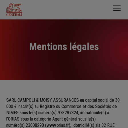
Aller
au
contenu
principal
Mentions légales
SARL CAMPOLI & MOISY ASSURANCES au capital social de 30
000 €
inscrit(s)
au Registre du Commerce et des Sociétés
de
NIMES sous le(s) numéro(s)
978287324, immatriculé(s) à
l’ORIAS sous la catégorie Agent général sous le(s)
numéro(s) 23008290
(
www.orias.fr
), domicilié(s) sis 32 RUE