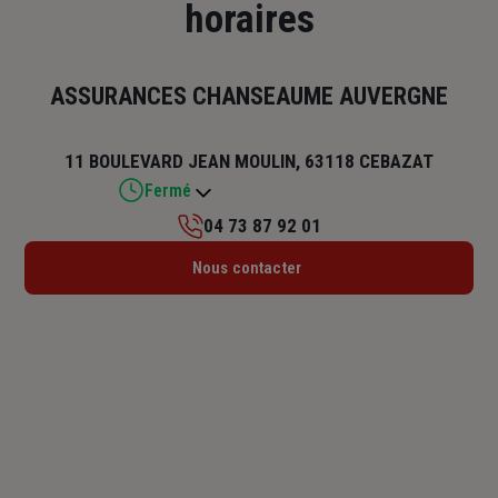
horaires
ASSURANCES CHANSEAUME AUVERGNE
11 BOULEVARD JEAN MOULIN, 63118 CEBAZAT
Fermé
04 73 87 92 01
Lundi : 14h – 18h
Nous contacter
Mardi : 09h – 12h / 13h30 – 18h
Mercredi : 09h – 12h / 13h30 – 18h
Jeudi : 09h – 12h / 13h30 – 18h
Vendredi : 09h – 12h / 13h30 – 18h
Samedi : Fermé
Dimanche : Fermé