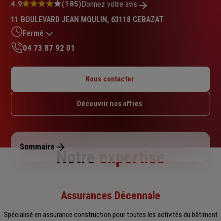
Note
4.9
(185)
Donnez votre avis
:
11 BOULEVARD JEAN MOULIN, 63118 CEBAZAT
4.9
sur
Fermé
5
04 73 87 92 01
étoiles
Lundi : 14h – 18h
Mardi : 09h – 12h / 13h30 – 18h
Nous contacter
Mercredi : 09h – 12h / 13h30 – 18h
Jeudi : 09h – 12h / 13h30 – 18h
Découvrir nos offres
Vendredi : 09h – 12h / 13h30 – 18h
Samedi : Fermé
Dimanche : Fermé
Sommaire
Notre
expertise
Assurances Décennale
Spécialisé en assurance construction pour toutes les activités du bâtiment