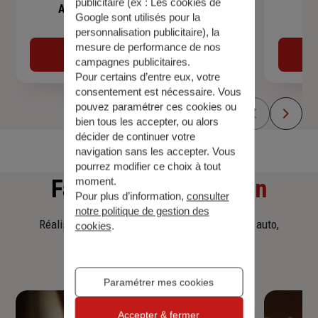
publicitaire (ex :
Les cookies de
Assurance de prêt immobilier
Google sont utilisés pour la
personnalisation publicitaire
), la
mesure de performance de nos
Découvrir
campagnes publicitaires.
Pour certains d’entre eux, votre
consentement est nécessaire. Vous
pouvez paramétrer ces cookies ou
bien tous les accepter, ou alors
décider de continuer votre
navigation sans les accepter. Vous
pourrez modifier ce choix à tout
Faites
une simulation
moment.
Pour plus d’information,
consulter
notre politique de gestion des
Réalisez une simulation tarifaire d'assurance, auto,
cookies
.
habitation, prêt immobilier.
Paramétrer mes cookies
Accepter & fermer