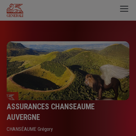
Aller
au
contenu
principal
ASSURANCES CHANSEAUME
AUVERGNE
CHANSÉAUME Grégory