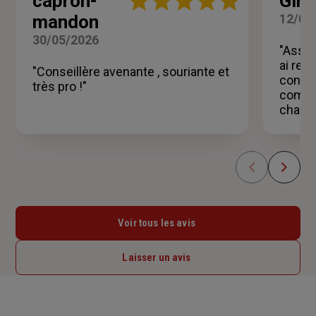
capron-
Gira
:
mandon
12/05
5
sur
30/05/2026
5
"Assur
étoiles
ai ren
"Conseillère avenante , souriante et
contra
très pro !"
compét
change
Voir tous les avis
Laisser un avis