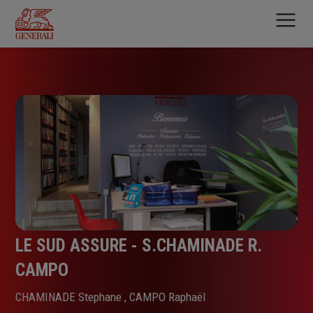
Aller
au
contenu
principal
LE SUD ASSURE - S.CHAMINADE R.
CAMPO
CHAMINADE Stephane , CAMPO Raphaël