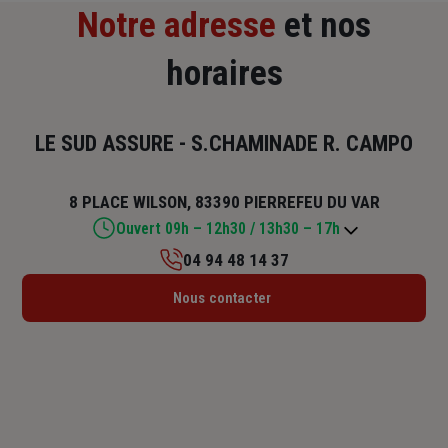
Notre adresse
et nos
horaires
LE SUD ASSURE - S.CHAMINADE R. CAMPO
8 PLACE WILSON, 83390 PIERREFEU DU VAR
Ouvert 09h – 12h30 / 13h30 – 17h
04 94 48 14 37
Lundi : 09h – 12h30 / 13h30 – 17h
Nous contacter
Mardi : 09h – 12h30 / 13h30 – 17h
Mercredi : 09h – 12h30 / 13h30 – 17h
Jeudi : 09h – 12h30 / 13h30 – 17h
Vendredi : 09h – 12h30 / 13h30 – 17h
Samedi : Fermé
Dimanche : Fermé