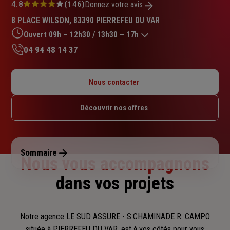
Note
4.8
(146)
Donnez votre avis
:
8 PLACE WILSON, 83390 PIERREFEU DU VAR
4.8
sur
Ouvert 09h – 12h30 / 13h30 – 17h
5
04 94 48 14 37
étoiles
Lundi : 09h – 12h30 / 13h30 – 17h
Mardi : 09h – 12h30 / 13h30 – 17h
Nous contacter
Mercredi : 09h – 12h30 / 13h30 – 17h
Jeudi : 09h – 12h30 / 13h30 – 17h
Découvrir nos offres
Vendredi : 09h – 12h30 / 13h30 – 17h
Samedi : Fermé
Dimanche : Fermé
Sommaire
Nous vous accompagnons
dans vos projets
Notre agence LE SUD ASSURE - S.CHAMINADE R. CAMPO
située à PIERREFEU DU VAR, est à vos côtés pour vous