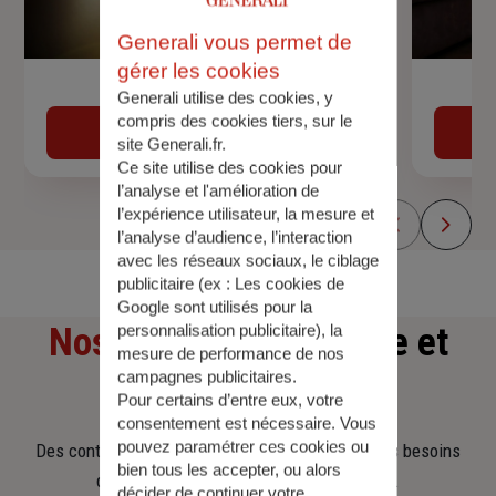
Generali vous permet de
gérer les cookies
Devis assurance auto
Generali utilise des cookies, y
compris des cookies tiers, sur le
Obtenir une estimation
site Generali.fr.
Ce site utilise des cookies pour
l’analyse et l'amélioration de
l’expérience utilisateur, la mesure et
l’analyse d’audience, l’interaction
avec les réseaux sociaux, le ciblage
publicitaire (ex :
Les cookies de
Google sont utilisés pour la
Nos offres
d'assurance et
personnalisation publicitaire
), la
mesure de performance de nos
campagnes publicitaires.
d'épargne
Pour certains d’entre eux, votre
consentement est nécessaire. Vous
pouvez paramétrer ces cookies ou
Des contrats clairs et flexibles pour sécuriser vos besoins
bien tous les accepter, ou alors
d’aujourd’hui et anticiper ceux de demain.
décider de continuer votre