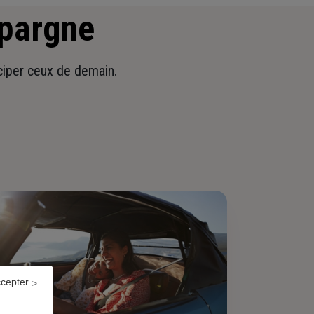
épargne
iciper ceux de demain.
ccepter