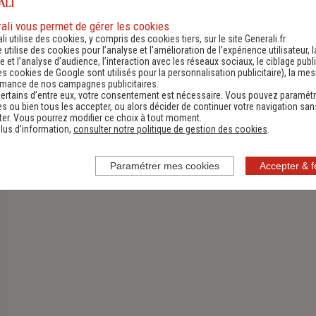
ali vous permet de gérer les cookies
li utilise des cookies, y compris des cookies tiers, sur le site Generali.fr.
Assurance Habitation
e utilise des cookies pour l’analyse et l'amélioration de l’expérience utilisateur, l
 et l’analyse d’audience, l’interaction avec les réseaux sociaux, le ciblage publi
Découvrir
es cookies de Google sont utilisés pour la personnalisation publicitaire
), la me
rmance de nos campagnes publicitaires.
ertains d’entre eux, votre consentement est nécessaire. Vous pouvez paramétr
s ou bien tous les accepter, ou alors décider de continuer votre navigation san
er. Vous pourrez modifier ce choix à tout moment.
lus d’information,
consulter notre politique de gestion des cookies
.
Paramétrer mes cookies
Accepter & 