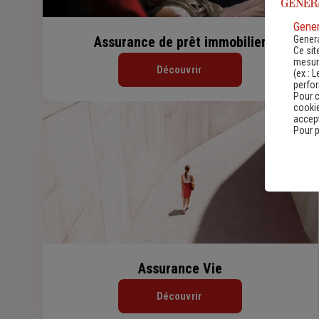
Gener
Genera
Assurance de prêt immobilier
Ce sit
mesure
Découvrir
(ex :
L
perfo
Pour c
cookie
accept
Pour p
Assurance Vie
Découvrir