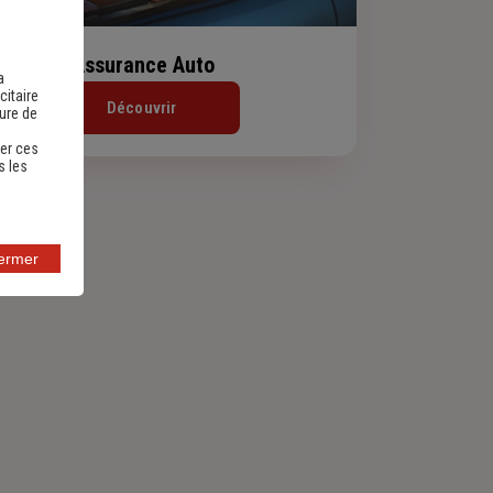
Assurance Auto
a
citaire
Découvrir
sure de
er ces
s les
fermer