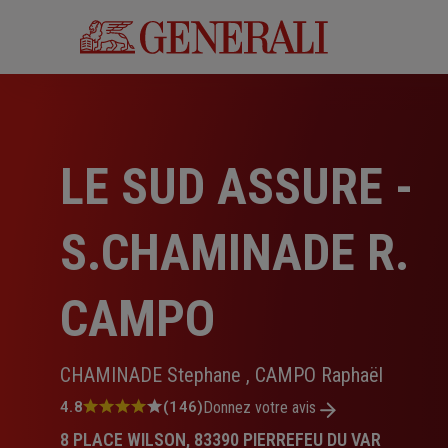
Aller
au
contenu
principal
LE SUD ASSURE -
S.CHAMINADE R.
CAMPO
CHAMINADE Stephane , CAMPO Raphaël
Note
4.8
(146)
Donnez votre avis
:
8 PLACE WILSON, 83390 PIERREFEU DU VAR
4.8