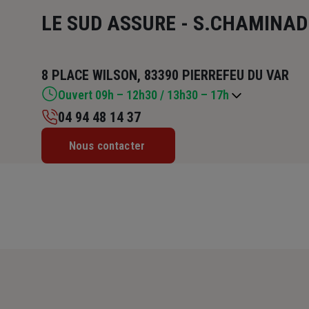
LE SUD ASSURE - S.CHAMINAD
8 PLACE WILSON, 83390 PIERREFEU DU VAR
Ouvert 09h – 12h30 / 13h30 – 17h
04 94 48 14 37
Lundi : 09h – 12h30 / 13h30 – 17h
Nous contacter
Mardi : 09h – 12h30 / 13h30 – 17h
Mercredi : 09h – 12h30 / 13h30 – 17h
Jeudi : 09h – 12h30 / 13h30 – 17h
Vendredi : 09h – 12h30 / 13h30 – 17h
Samedi : Fermé
Dimanche : Fermé