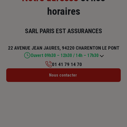
horaires
SARL PARIS EST ASSURANCES
22 AVENUE JEAN JAURES, 94220 CHARENTON LE PONT
Ouvert 09h30 – 12h30 / 14h – 17h30
01 41 79 14 70
Lundi : 09h30 – 12h30 / 14h – 17h30
Nous contacter
Mardi : 09h30 – 12h30 / 14h – 17h30
Mercredi : 09h30 – 12h30 / 14h – 17h30
Jeudi : 09h30 – 12h30 / 14h – 17h30
Vendredi : 09h30 – 12h30 / 14h – 17h30
Samedi : Fermé
Dimanche : Fermé