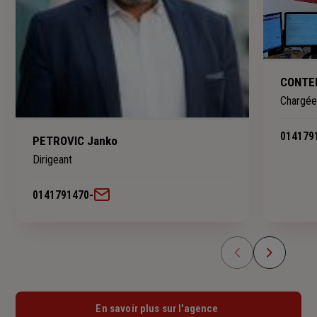
CONTE
Chargée
014179
PETROVIC Janko
Dirigeant
0141791470
-
En savoir plus sur l'agence