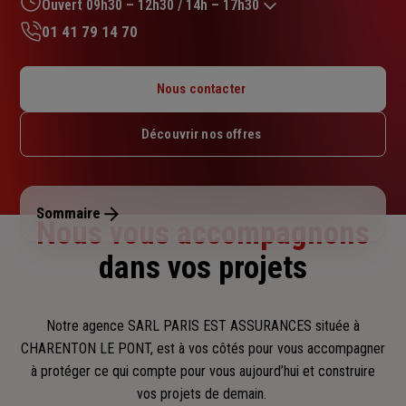
sur
Ouvert 09h30 – 12h30 / 14h – 17h30
5
01 41 79 14 70
étoiles
Lundi : 09h30 – 12h30 / 14h – 17h30
Mardi : 09h30 – 12h30 / 14h – 17h30
Nous contacter
Mercredi : 09h30 – 12h30 / 14h – 17h30
Jeudi : 09h30 – 12h30 / 14h – 17h30
Découvrir nos offres
Vendredi : 09h30 – 12h30 / 14h – 17h30
Samedi : Fermé
Dimanche : Fermé
Sommaire
Nous vous accompagnons
dans vos projets
Notre agence SARL PARIS EST ASSURANCES située à
CHARENTON LE PONT, est à vos côtés pour vous accompagner
à protéger ce qui compte pour vous aujourd’hui et construire
vos projets de demain.