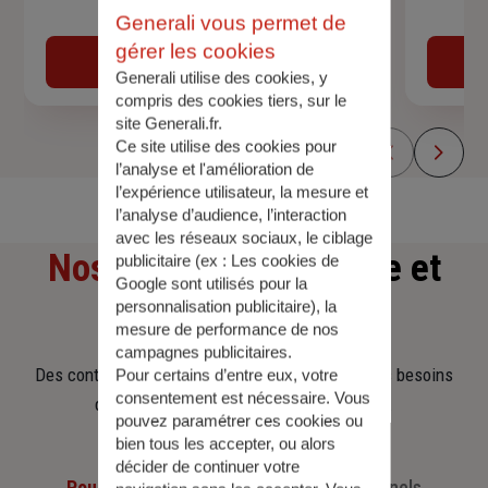
Devis assurance auto
Generali vous permet de
gérer les cookies
Obtenir une estimation
Generali utilise des cookies, y
compris des cookies tiers, sur le
site Generali.fr.
Ce site utilise des cookies pour
l’analyse et l'amélioration de
l’expérience utilisateur, la mesure et
l’analyse d’audience, l’interaction
avec les réseaux sociaux, le ciblage
Nos offres
d'assurance et
publicitaire (ex :
Les cookies de
Google sont utilisés pour la
personnalisation publicitaire
), la
d'épargne
mesure de performance de nos
campagnes publicitaires.
Des contrats clairs et flexibles pour sécuriser vos besoins
Pour certains d’entre eux, votre
consentement est nécessaire. Vous
d’aujourd’hui et anticiper ceux de demain.
pouvez paramétrer ces cookies ou
bien tous les accepter, ou alors
décider de continuer votre
Pour les particuliers
Pour les professionnels