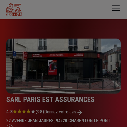
Aller
au
contenu
principal
SARL PARIS EST ASSURANCES
Note
4.8
(98)
Donnez votre avis
:
22 AVENUE JEAN JAURES, 94220 CHARENTON LE PONT
4.8