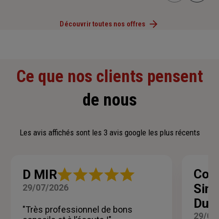
Découvrir toutes nos offres
Ce que nos clients pensent
de nous
Les avis affichés sont les 3 avis google les plus récents
Note
Cori
D MIR
:
Sim
29/07/2026
5
sur
Dun
5
"Très professionnel de bons
29/07
étoiles