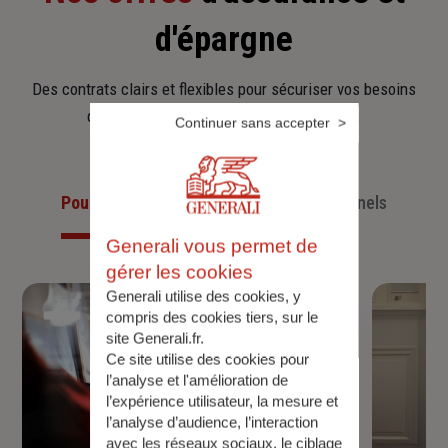
d'épargne
Des contrats clairs et flexibles pour sécuriser vos besoins
d’aujourd’hui et anticiper ceux de demain.
Continuer sans accepter
Pour les particuliers
Pour les professionnels
Generali vous permet de
gérer les cookies
Generali utilise des cookies, y
compris des cookies tiers, sur le
site Generali.fr.
Ce site utilise des cookies pour
l’analyse et l'amélioration de
l’expérience utilisateur, la mesure et
l’analyse d’audience, l’interaction
avec les réseaux sociaux, le ciblage