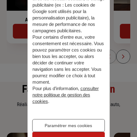
publicitaire (ex :
Les cookies de
Google sont utilisés pour la
personnalisation publicitaire
), la
Assurance de prêt immobilier
mesure de performance de nos
campagnes publicitaires.
Découvrir
Pour certains d’entre eux, votre
consentement est nécessaire. Vous
pouvez paramétrer ces cookies ou
bien tous les accepter, ou alors
décider de continuer votre
navigation sans les accepter. Vous
pourrez modifier ce choix à tout
moment.
Faites
une simulation
Pour plus d’information,
consulter
notre politique de gestion des
cookies
.
Réalisez une simulation tarifaire d'assurance, auto,
habitation, prêt immobilier.
Paramétrer mes cookies