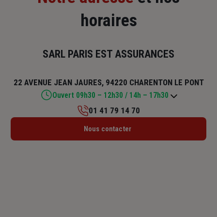
horaires
SARL PARIS EST ASSURANCES
22 AVENUE JEAN JAURES, 94220 CHARENTON LE PONT
Ouvert 09h30 – 12h30 / 14h – 17h30
01 41 79 14 70
Lundi : 09h30 – 12h30 / 14h – 17h30
Nous contacter
Mardi : 09h30 – 12h30 / 14h – 17h30
Mercredi : 09h30 – 12h30 / 14h – 17h30
Jeudi : 09h30 – 12h30 / 14h – 17h30
Vendredi : 09h30 – 12h30 / 14h – 17h30
Samedi : Fermé
Dimanche : Fermé