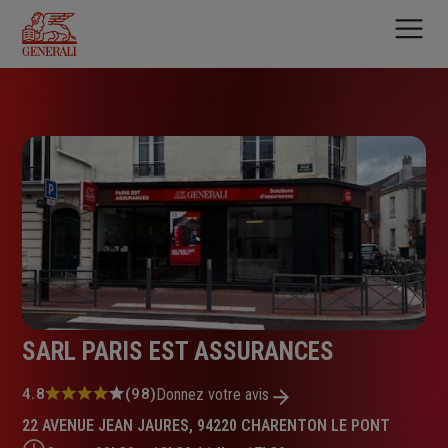
Aller
au
contenu
principal
SARL PARIS EST ASSURANCES
Note
4.8
(98)
Donnez votre avis
:
22 AVENUE JEAN JAURES, 94220 CHARENTON LE PONT
4.8