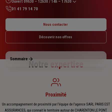
sur
Ouvert 09h30 – 12h30 / 14h – 17h30
5
01 41 79 14 70
étoiles
Lundi : 09h30 – 12h30 / 14h – 17h30
Mardi : 09h30 – 12h30 / 14h – 17h30
Nous contacter
Mercredi : 09h30 – 12h30 / 14h – 17h30
Jeudi : 09h30 – 12h30 / 14h – 17h30
Découvrir nos offres
Vendredi : 09h30 – 12h30 / 14h – 17h30
Samedi : Fermé
Dimanche : Fermé
Sommaire
Notre
expertise
Proximité
Un accompagnement de proximité par l'équipe de l'agence SARL PARIS EST
ASSURANCES, qui connait le territoire autour de CHARENTON LE PONT.