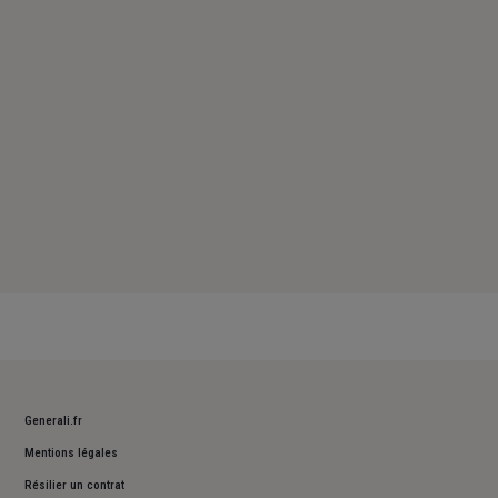
Samedi : Fermé
Dimanche : Fermé
Generali.fr
Mentions légales
Résilier un contrat