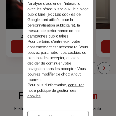
l’analyse d’audience, l’interaction
avec les réseaux sociaux, le ciblage
publicitaire (ex :
Les cookies de
Google sont utilisés pour la
personnalisation publicitaire
), la
mesure de performance de nos
campagnes publicitaires.
Assurance de prêt immobilier
Pour certains d’entre eux, votre
Découvrir
consentement est nécessaire. Vous
pouvez paramétrer ces cookies ou
bien tous les accepter, ou alors
décider de continuer votre
navigation sans les accepter. Vous
pourrez modifier ce choix à tout
moment.
Pour plus d’information,
consulter
notre politique de gestion des
Faites
une simulation
cookies
.
Réalisez une simulation tarifaire d'assurance, auto,
habitation, prêt immobilier.