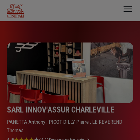
Aller
au
contenu
principal
SARL INNOV'ASSUR CHARLEVILLE
PANETTA Anthony , PICOT-DILLY Pierre , LE REVEREND
Thomas
4.8
(44)