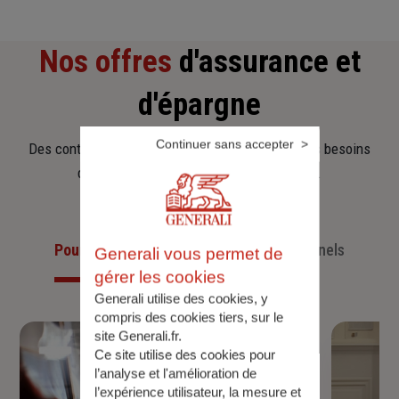
Nos offres
d'assurance et
d'épargne
Continuer sans accepter
Des contrats clairs et flexibles pour sécuriser vos besoins
d’aujourd’hui et anticiper ceux de demain.
Pour les particuliers
Pour les professionnels
Generali vous permet de
gérer les cookies
Generali utilise des cookies, y
compris des cookies tiers, sur le
site Generali.fr.
Ce site utilise des cookies pour
l’analyse et l'amélioration de
l’expérience utilisateur, la mesure et