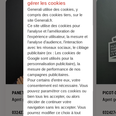
gérer les cookies
Generali utilise des cookies, y
compris des cookies tiers, sur le
site Generali.fr.
Ce site utilise des cookies pour
l’analyse et l'amélioration de
l’expérience utilisateur, la mesure et
l’analyse d’audience, l’interaction
avec les réseaux sociaux, le ciblage
publicitaire (ex :
Les cookies de
Google sont utilisés pour la
personnalisation publicitaire
), la
mesure de performance de nos
campagnes publicitaires.
Pour certains d’entre eux, votre
consentement est nécessaire. Vous
pouvez paramétrer ces cookies ou
PANETTA Anthony
PICOT-D
bien tous les accepter, ou alors
Agent général
Agent g
décider de continuer votre
navigation sans les accepter. Vous
0324274487
-
032427
pourrez modifier ce choix à tout