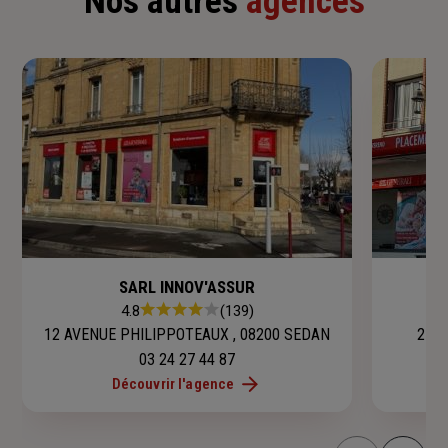
Nos autres
agences
SARL INNOV'ASSUR
S
Note
4.8
(139)
:
12 AVENUE PHILIPPOTEAUX , 08200 SEDAN
2 RU
4.8
03 24 27 44 87
sur
Découvrir l'agence
5
étoiles