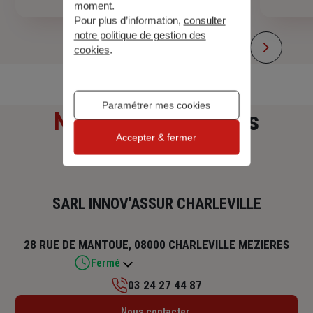
moment.
Pour plus d’information,
consulter
notre politique de gestion des
cookies
.
Paramétrer mes cookies
Notre adresse
et nos
Accepter & fermer
horaires
SARL INNOV'ASSUR CHARLEVILLE
28 RUE DE MANTOUE, 08000 CHARLEVILLE MEZIERES
Fermé
03 24 27 44 87
Lundi : 14h – 17h30
Nous contacter