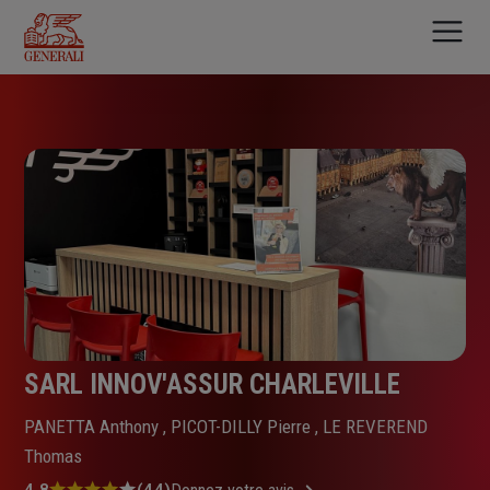
Aller
au
contenu
principal
SARL INNOV'ASSUR CHARLEVILLE
PANETTA Anthony , PICOT-DILLY Pierre , LE REVEREND
Thomas
4.8
(44)