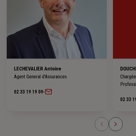
LECHEVALIER Antoine
DOUCHI
Agent General d'Assurances
Chargée 
Profess
02 33 19 19 09
-
02 33 1