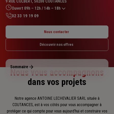
9 RUE COLBERT, 50200 COUTANCES
4.8
sur
Ouvert 09h – 12h / 14h – 18h
5
02 33 19 19 09
étoiles
Lundi : 09h – 12h / 15h30 – 18h
Mardi : 09h – 12h / 14h – 18h
Nous contacter
Mercredi : 09h – 12h / 14h – 18h
Jeudi : 09h – 12h / 14h – 18h
Découvrir nos offres
Vendredi : 09h – 12h / 14h – 18h
Samedi : Fermé
Dimanche : Fermé
Sommaire
Nous vous accompagnons
dans vos projets
Notre agence ANTOINE LECHEVALIER SARL située à
COUTANCES, est à vos côtés pour vous accompagner
à
protéger ce qui compte pour vous aujourd’hui et construire vos