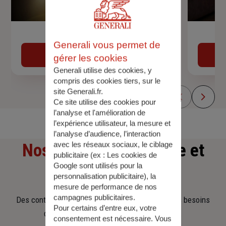
Devis assurance auto
Generali vous permet de
Obtenir une estimation
gérer les cookies
Generali utilise des cookies, y
compris des cookies tiers, sur le
site Generali.fr.
Ce site utilise des cookies pour
l’analyse et l'amélioration de
l’expérience utilisateur, la mesure et
l’analyse d’audience, l’interaction
avec les réseaux sociaux, le ciblage
Nos offres
d'assurance et
publicitaire (ex :
Les cookies de
Google sont utilisés pour la
d'épargne
personnalisation publicitaire
), la
mesure de performance de nos
campagnes publicitaires.
Des contrats clairs et flexibles pour sécuriser vos besoins
Pour certains d’entre eux, votre
d’aujourd’hui et anticiper ceux de demain.
consentement est nécessaire. Vous