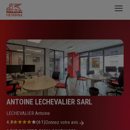
Aller
au
contenu
principal
ANTOINE LECHEVALIER SARL
LECHEVALIER Antoine
Note
4.8
(61)
Donnez votre avis
: