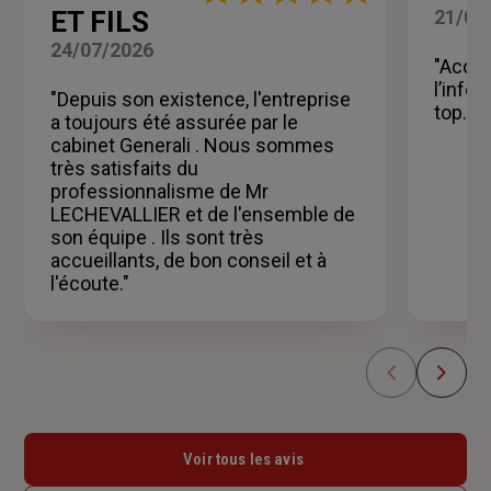
:
ET FILS
21/07
5
sur
24/07/2026
5
"Accue
étoiles
l’info
"Depuis son existence, l'entreprise
top."
a toujours été assurée par le
cabinet Generali . Nous sommes
très satisfaits du
professionnalisme de Mr
LECHEVALLIER et de l'ensemble de
son équipe . Ils sont très
accueillants, de bon conseil et à
l'écoute."
Voir tous les avis