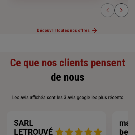
Découvrir toutes nos offres
Ce que nos clients pensent
de nous
Les avis affichés sont les 3 avis google les plus récents
SARL
mau
Note
LETROUVÉ
bell