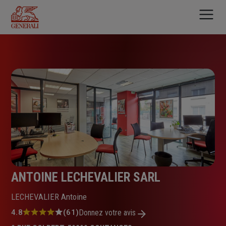
Aller
au
contenu
principal
ANTOINE LECHEVALIER SARL
LECHEVALIER Antoine
Note
4.8
(61)
Donnez votre avis
: