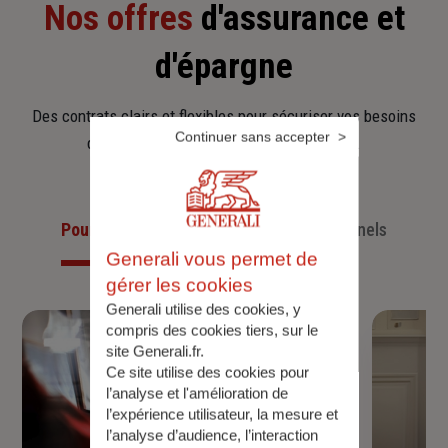
Nos offres
d'assurance et
d'épargne
Des contrats clairs et flexibles pour sécuriser vos besoins
Continuer sans accepter
d’aujourd’hui et anticiper ceux de demain.
Pour les particuliers
Pour les professionnels
Generali vous permet de
gérer les cookies
Generali utilise des cookies, y
compris des cookies tiers, sur le
site Generali.fr.
Ce site utilise des cookies pour
l’analyse et l'amélioration de
l’expérience utilisateur, la mesure et
l’analyse d’audience, l’interaction