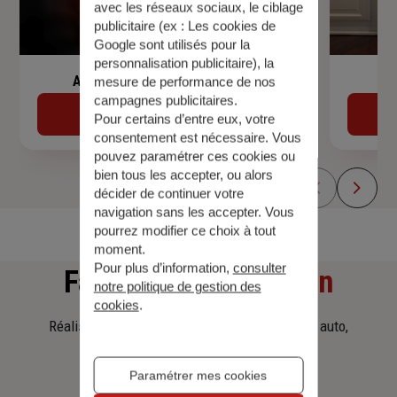
avec les réseaux sociaux, le ciblage
publicitaire (ex :
Les cookies de
Google sont utilisés pour la
personnalisation publicitaire
), la
Assurance de prêt immobilier
mesure de performance de nos
campagnes publicitaires.
Découvrir
Pour certains d’entre eux, votre
consentement est nécessaire. Vous
pouvez paramétrer ces cookies ou
bien tous les accepter, ou alors
décider de continuer votre
navigation sans les accepter. Vous
pourrez modifier ce choix à tout
moment.
Pour plus d’information,
consulter
Faites
une simulation
notre politique de gestion des
cookies
.
Réalisez une simulation tarifaire d'assurance, auto,
habitation, prêt immobilier.
Paramétrer mes cookies