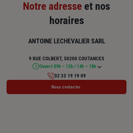
Notre adresse
et nos
horaires
ANTOINE LECHEVALIER SARL
9 RUE COLBERT, 50200 COUTANCES
Ouvert 09h – 12h / 14h – 18h
02 33 19 19 09
Lundi : 09h – 12h / 15h30 – 18h
Nous contacter
Mardi : 09h – 12h / 14h – 18h
Mercredi : 09h – 12h / 14h – 18h
Jeudi : 09h – 12h / 14h – 18h
Vendredi : 09h – 12h / 14h – 18h
Samedi : Fermé
Dimanche : Fermé