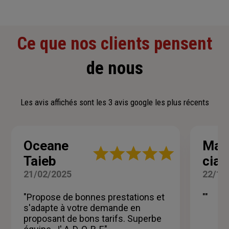
Ce que nos clients pensent
de nous
Les avis affichés sont les 3 avis google les plus récents
Oceane
Mart
Note
Taieb
ciac
:
5
21/02/2025
22/11
sur
5
"Propose de bonnes prestations et
""
étoiles
s'adapte à votre demande en
proposant de bons tarifs. Superbe