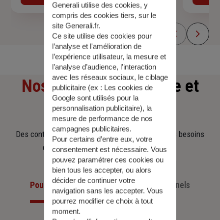
Generali utilise des cookies, y
compris des cookies tiers, sur le
site Generali.fr.
Ce site utilise des cookies pour
l’analyse et l'amélioration de
l’expérience utilisateur, la mesure et
l’analyse d’audience, l’interaction
avec les réseaux sociaux, le ciblage
Nos offres
d'assurance et
publicitaire (ex :
Les cookies de
Google sont utilisés pour la
d'épargne
personnalisation publicitaire
), la
mesure de performance de nos
campagnes publicitaires.
Des contrats clairs et flexibles pour sécuriser vos besoins
Pour certains d’entre eux, votre
d’aujourd’hui et anticiper ceux de demain.
consentement est nécessaire. Vous
pouvez paramétrer ces cookies ou
bien tous les accepter, ou alors
décider de continuer votre
Pour les particuliers
Pour les professionnels
navigation sans les accepter. Vous
pourrez modifier ce choix à tout
moment.