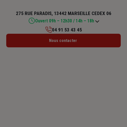
275 RUE PARADIS, 13442 MARSEILLE CEDEX 06
Ouvert 09h – 12h30 / 14h – 18h
04 91 53 43 45
Lundi : 09h – 12h30 / 14h – 18h
Nous contacter
Mardi : 09h – 12h30 / 14h – 18h
Mercredi : 09h – 12h30 / 14h – 18h
Jeudi : 09h – 12h30 / 14h – 18h
Vendredi : 09h – 12h30 / 14h – 17h
Samedi : Fermé
Dimanche : Fermé