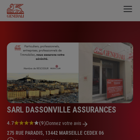
Aller
au
contenu
principal
SARL DASSONVILLE ASSURANCES
Note
4.7
(9)
Donnez votre avis
:
275 RUE PARADIS, 13442 MARSEILLE CEDEX 06
4.7