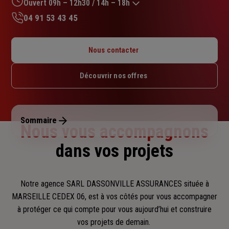
sur
Ouvert 09h – 12h30 / 14h – 18h
5
04 91 53 43 45
étoiles
Lundi : 09h – 12h30 / 14h – 18h
Mardi : 09h – 12h30 / 14h – 18h
Nous contacter
Mercredi : 09h – 12h30 / 14h – 18h
Jeudi : 09h – 12h30 / 14h – 18h
Découvrir nos offres
Vendredi : 09h – 12h30 / 14h – 17h
Samedi : Fermé
Dimanche : Fermé
Sommaire
Nous vous accompagnons
dans vos projets
Notre agence SARL DASSONVILLE ASSURANCES située à
MARSEILLE CEDEX 06, est à vos côtés pour vous accompagner
à protéger ce qui compte pour vous aujourd’hui et construire
vos projets de demain.