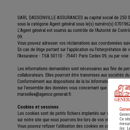
SARL DASSONVILLE ASSURANCES au capital social de 250 
sous la catégorie Agent général sous le(s) numéro(s) 070196
L’Agent général est soumis au contrôle de l’Autorité de Cont
09.
Vous pouvez adresser vos réclamations aux coordonnées s
En cas de litige portant sur l’application ou l’interprétation d
l’Assurance - TSA 50110 - 75441 Paris Cedex 09, ou par voie 
Les informations demandées sont nécessaires aux fins de perme
collaborateurs. Elles pourront être transmises aux sociétés 
Conformément aux dispositions de la loi Informatique et libert
sur l’ensemble des données vous concernant que vous po
marseillea@agence.generali.fr.
Cookies et sessions
Gener
Les cookies sont de petits fichiers implantés sur votre ordinat
Genera
Ce sit
sur notre site que nous pourrons lire lors de vos visites ultérieu
mesure
Vous pouvez refuser l'utilisation des cookies en configurant l
(ex :
L