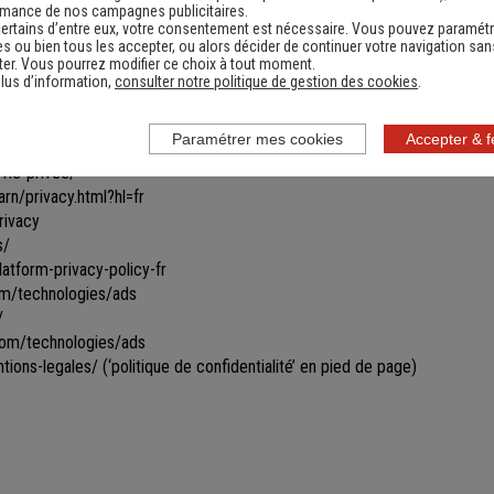
les toutes ou certaines parties du site.
rmance de nos campagnes publicitaires.
ertains d’entre eux, votre consentement est nécessaire. Vous pouvez paramétr
ines informations ne seront remises à jour qu'après s'être reconnecté sur
s ou bien tous les accepter, ou alors décider de continuer votre navigation san
vigation par le biais de cookies gérés par un partenaire. Les données u
er. Vous pourrez modifier ce choix à tout moment.
ficher des bannières personnalisées vous proposant des produits similai
lus d’information,
consulter notre politique de gestion des cookies
.
ir ce type de bannières apparaître et/ou obtenir davantage d’informations
Paramétrer mes cookies
Accepter & 
vie-privee/
rn/privacy.html?hl=fr
rivacy
s/
tform-privacy-policy-fr
com/technologies/ads
/
.com/technologies/ads
tions-legales/
(‘politique de confidentialité’ en pied de page)