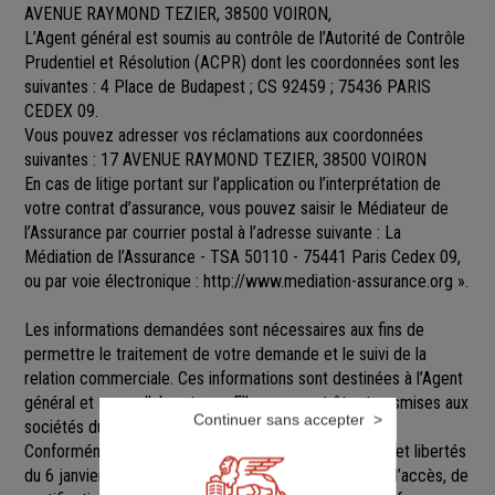
AVENUE RAYMOND TEZIER, 38500 VOIRON,
L’Agent général est soumis au contrôle de l’Autorité de Contrôle
Prudentiel et Résolution (ACPR) dont les coordonnées sont les
suivantes : 4 Place de Budapest ; CS 92459 ; 75436 PARIS
CEDEX 09.
Vous pouvez adresser vos réclamations aux coordonnées
suivantes : 17 AVENUE RAYMOND TEZIER, 38500 VOIRON
En cas de litige portant sur l’application ou l’interprétation de
votre contrat d’assurance, vous pouvez saisir le Médiateur de
l’Assurance par courrier postal à l’adresse suivante : La
Médiation de l’Assurance - TSA 50110 - 75441 Paris Cedex 09,
ou par voie électronique :
http://www.mediation-assurance.org
».
Les informations demandées sont nécessaires aux fins de
permettre le traitement de votre demande et le suivi de la
relation commerciale. Ces informations sont destinées à l’Agent
général et ses collaborateurs. Elles pourront être transmises aux
Continuer sans accepter
sociétés du groupe GENERALI.
Conformément aux dispositions de la loi Informatique et libertés
du 6 janvier 1978 modifiée, vous disposez d’un droit d’accès, de