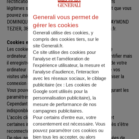
rectification, de suppression et d’opposition pour motifs
légitimes sur l’ensemble des données vous concernant que vous
pouvez exercer sur simple demande auprès de SARL
Generali vous permet de
DOMINIQUE BADIN-EVELYNE HENRY
, à
17 AVENUE RAYMOND
gérer les cookies
TEZIER, 38500 VOIRON
,
voirontullins@agence.generali.fr.
Generali utilise des cookies, y
compris des cookies tiers, sur le
Cookies et sessions
site Generali.fr.
Les cookies sont de petits fichiers implantés sur votre
Ce site utilise des cookies pour
ordinateur. Un cookie ne nous permet pas de vous identifier mais
l’analyse et l'amélioration de
il enregistre des informations relatives à la navigation de votre
l’expérience utilisateur, la mesure et
ordinateur sur notre site que nous pourrons lire lors de vos
l’analyse d’audience, l’interaction
visites ultérieures afin de faciliter la navigation, d'optimiser la
avec les réseaux sociaux, le ciblage
connexion et de personnaliser l'utilisation du site.
publicitaire (ex :
Les cookies de
Vous pouvez refuser l'utilisation des cookies en configurant les
Google sont utilisés pour la
paramètres de votre navigateur Internet.
personnalisation publicitaire
), la
Cependant le fait de refuser les cookies peut rendre
mesure de performance de nos
indisponibles toutes ou certaines parties du site.
campagnes publicitaires.
L'accès client est construit avec un délai de session, et
Pour certains d’entre eux, votre
consentement est nécessaire. Vous
certaines informations ne seront remises à jour qu'après s'être
pouvez paramétrer ces cookies ou
reconnecté sur le site.
bien tous les accepter, ou alors
De plus, nous pouvons être amenés à utiliser vos données de