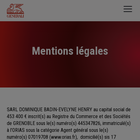
Aller
au
contenu
principal
Mentions légales
SARL DOMINIQUE BADIN-EVELYNE HENRY au capital social de
453 400 €
inscrit(s)
au Registre du Commerce et des Sociétés
de
GRENOBLE sous le(s) numéro(s)
445347826, immatriculé(s)
à l’ORIAS sous la catégorie Agent général sous le(s)
numéro(s) 07019708
(
www.orias.fr
), domicilié(s) sis 17