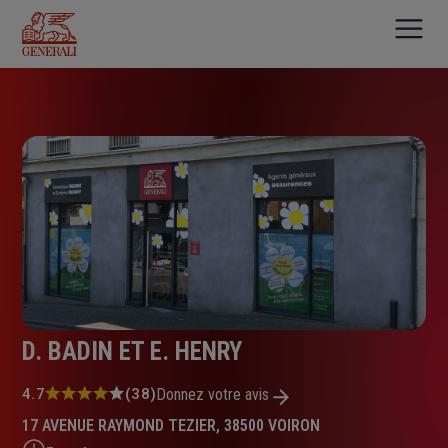
Aller
au
contenu
principal
D. BADIN ET E. HENRY
Note
4.7
(38)
Donnez votre avis
:
17 AVENUE RAYMOND TEZIER, 38500 VOIRON
4.7