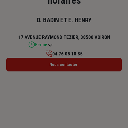
horaires
D. BADIN ET E. HENRY
17 AVENUE RAYMOND TEZIER, 38500 VOIRON
Fermé
04 76 05 10 85
Lundi : 09h – 12h / 13h30 – 17h30
Nous contacter
Mardi : 09h – 12h / 13h30 – 17h30
Mercredi : 09h – 12h / 13h30 – 17h30
Jeudi : 09h – 12h / 13h30 – 17h30
Vendredi : 09h – 12h / 13h30 – 17h30
Samedi : Fermé
Dimanche : Fermé