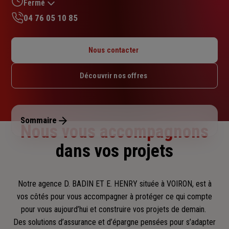
sur
Fermé
5
04 76 05 10 85
étoiles
Lundi : 09h – 12h / 13h30 – 17h30
Mardi : 09h – 12h / 13h30 – 17h30
Nous contacter
Mercredi : 09h – 12h / 13h30 – 17h30
Jeudi : 09h – 12h / 13h30 – 17h30
Découvrir nos offres
Vendredi : 09h – 12h / 13h30 – 17h30
Samedi : Fermé
Dimanche : Fermé
Sommaire
Nous vous accompagnons
dans vos projets
Notre agence D. BADIN ET E. HENRY située à VOIRON, est à
vos côtés pour vous accompagner
à protéger ce qui compte
pour vous aujourd’hui et construire vos projets de demain.
Des solutions d’assurance et d’épargne pensées pour s’adapter