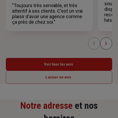
5
souria
"Toujours très serviable, et très
étoiles
disponi
attentif à ses clients. C'est un vrai
recom
plaisir d'avoir une agence comme
hésitat
ça près de chez soi."
Voir tous les avis
Laisser un avis
Notre adresse
et nos