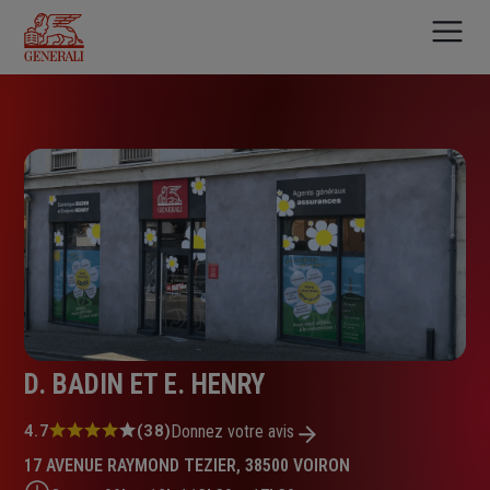
Aller
au
contenu
principal
D. BADIN ET E. HENRY
Note
4.7
(38)
Donnez votre avis
:
17 AVENUE RAYMOND TEZIER, 38500 VOIRON
4.7