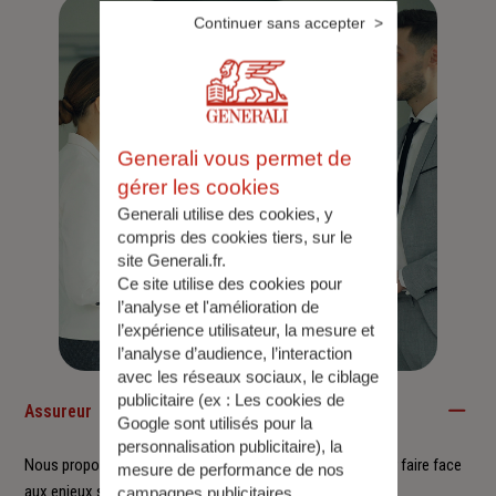
Continuer sans accepter
Generali vous permet de
gérer les cookies
Generali utilise des cookies, y
compris des cookies tiers, sur le
site Generali.fr.
Ce site utilise des cookies pour
l’analyse et l'amélioration de
l’expérience utilisateur, la mesure et
l’analyse d’audience, l’interaction
avec les réseaux sociaux, le ciblage
publicitaire (ex :
Les cookies de
Assureur
Google sont utilisés pour la
personnalisation publicitaire
), la
Nous proposons à nos clients des solutions durables pour faire face
mesure de performance de nos
aux enjeux sociétaux et environnementaux.
campagnes publicitaires.