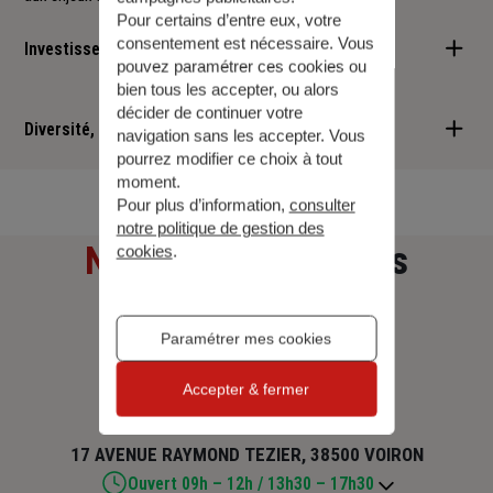
Pour certains d’entre eux, votre
consentement est nécessaire. Vous
Investisseur responsable
pouvez paramétrer ces cookies ou
bien tous les accepter, ou alors
Nous sommes convaincus qu'il est possible d'allier performance
décider de continuer votre
financière et retombées positives : cette vision est au cœur des
Diversité, Equité, Inclusion
navigation sans les accepter. Vous
services que nous vous proposons.
pourrez modifier ce choix à tout
Nous faisons de la diversité, de l'équité et de l'inclusion un
moment.
Pour plus d’information,
consulter
engagement quotidien.
notre politique de gestion des
Notre adresse
et nos
cookies
.
horaires
Paramétrer mes cookies
D. BADIN ET E. HENRY
Accepter & fermer
17 AVENUE RAYMOND TEZIER, 38500 VOIRON
Ouvert 09h – 12h / 13h30 – 17h30