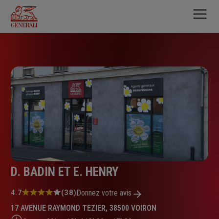
Aller
au
contenu
principal
D. BADIN ET E. HENRY
Note
4.7
(38)
Donnez votre avis
:
17 AVENUE RAYMOND TEZIER, 38500 VOIRON
4.7