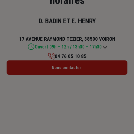
horaires
D. BADIN ET E. HENRY
17 AVENUE RAYMOND TEZIER, 38500 VOIRON
Ouvert 09h – 12h / 13h30 – 17h30
04 76 05 10 85
Lundi : 09h – 12h / 13h30 – 17h30
Nous contacter
Mardi : 09h – 12h / 13h30 – 17h30
Mercredi : 09h – 12h / 13h30 – 17h30
Jeudi : 09h – 12h / 13h30 – 17h30
Vendredi : 09h – 12h / 13h30 – 17h30
Samedi : Fermé
Dimanche : Fermé