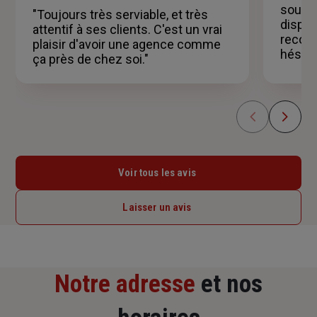
5
souria
"Toujours très serviable, et très
étoiles
disponi
attentif à ses clients. C'est un vrai
recom
plaisir d'avoir une agence comme
hésitat
ça près de chez soi."
Voir tous les avis
Laisser un avis
Notre adresse
et nos