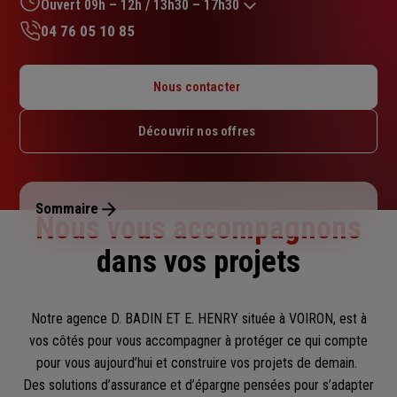
sur
Ouvert 09h – 12h / 13h30 – 17h30
5
04 76 05 10 85
étoiles
Lundi : 09h – 12h / 13h30 – 17h30
Mardi : 09h – 12h / 13h30 – 17h30
Nous contacter
Mercredi : 09h – 12h / 13h30 – 17h30
Jeudi : 09h – 12h / 13h30 – 17h30
Découvrir nos offres
Vendredi : 09h – 12h / 13h30 – 17h30
Samedi : Fermé
Dimanche : Fermé
Sommaire
Nous vous accompagnons
dans vos projets
Notre agence D. BADIN ET E. HENRY située à VOIRON, est à
vos côtés pour vous accompagner
à protéger ce qui compte
pour vous aujourd’hui et construire vos projets de demain.
Des solutions d’assurance et d’épargne pensées pour s’adapter