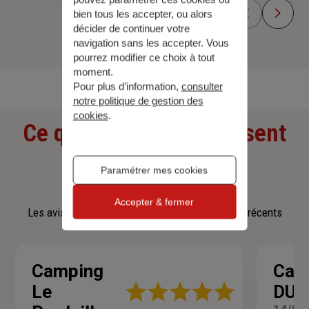
bien tous les accepter, ou alors
décider de continuer votre
navigation sans les accepter. Vous
pourrez modifier ce choix à tout
Découvrir toutes nos offres
moment.
Pour plus d’information,
consulter
notre politique de gestion des
cookies
.
Ce que nos clients pensent
de nous
Paramétrer mes cookies
Accepter & fermer
Les avis affichés sont les 3 avis google les plus récents
Camping
Cath
Note
Le
DUR
: