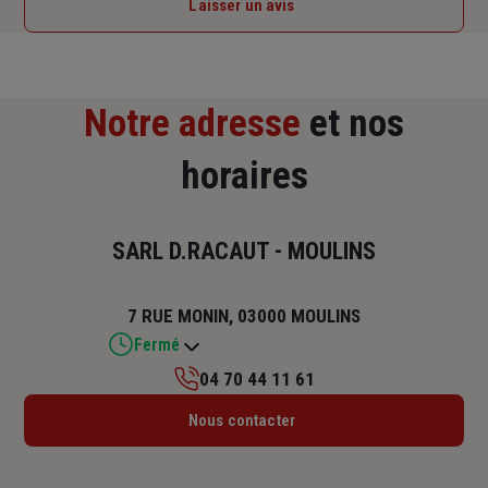
Laisser un avis
Notre adresse
et nos
horaires
SARL D.RACAUT - MOULINS
7 RUE MONIN, 03000 MOULINS
Fermé
04 70 44 11 61
Lundi : 08h30 – 12h / 14h – 17h30
Nous contacter
Mardi : 08h30 – 12h / 14h – 17h30
Mercredi : 08h30 – 12h / 14h – 17h30