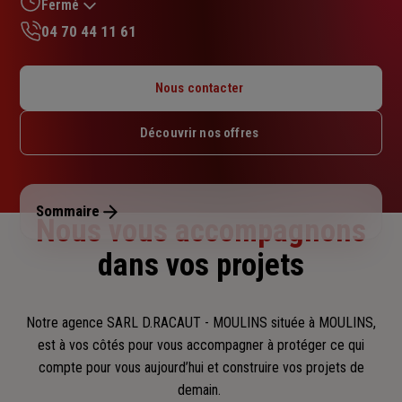
sur
Fermé
5
04 70 44 11 61
étoiles
Lundi : 08h30 – 12h / 14h – 17h30
Mardi : 08h30 – 12h / 14h – 17h30
Nous contacter
Mercredi : 08h30 – 12h / 14h – 17h30
Jeudi : 08h30 – 12h / 14h – 17h30
Découvrir nos offres
Vendredi : 08h30 – 12h / 14h – 17h30
Samedi : Fermé
Dimanche : Fermé
Sommaire
Nous vous accompagnons
dans vos projets
Notre agence SARL D.RACAUT - MOULINS située à MOULINS,
est à vos côtés pour vous accompagner
à protéger ce qui
compte pour vous aujourd’hui et construire vos projets de
demain.