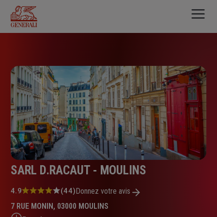
Aller
au
contenu
principal
SARL D.RACAUT - MOULINS
Note
4.9
(44)
Donnez votre avis
:
7 RUE MONIN, 03000 MOULINS
4.9