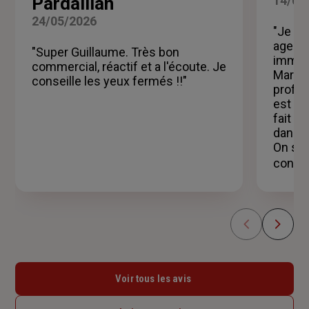
Pardaillan
14/03
5
sur
24/05/2026
5
"Je r
étoiles
agence
"Super Guillaume. Très bon
immens
commercial, réactif et a l'écoute. Je
Marie-
conseille les yeux fermés !!"
profes
est d'
fait p
dans l
On se 
conseil
Voir tous les avis