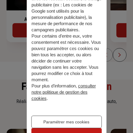
publicitaire (ex :
Les cookies de
Google sont utilisés pour la
personnalisation publicitaire
), la
Assurance de prêt immobilier
mesure de performance de nos
campagnes publicitaires.
Découvrir
Pour certains d’entre eux, votre
consentement est nécessaire. Vous
pouvez paramétrer ces cookies ou
bien tous les accepter, ou alors
décider de continuer votre
navigation sans les accepter. Vous
pourrez modifier ce choix à tout
moment.
Faites
une simulation
Pour plus d’information,
consulter
notre politique de gestion des
cookies
.
Réalisez une simulation tarifaire d'assurance, auto,
habitation, prêt immobilier.
Paramétrer mes cookies