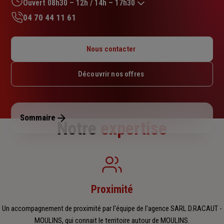
sur
Ouvert 08h30 – 12h / 14h – 17h30
5
04 70 44 11 61
étoiles
Lundi : 08h30 – 12h / 14h – 17h30
Mardi : 08h30 – 12h / 14h – 17h30
Nous contacter
Mercredi : 08h30 – 12h / 14h – 17h30
Jeudi : 08h30 – 12h / 14h – 17h30
Découvrir nos offres
Vendredi : 08h30 – 12h / 14h – 17h30
Samedi : Fermé
Dimanche : Fermé
Sommaire
Notre
expertise
Proximité
Un accompagnement de proximité par l'équipe de l'agence SARL D.RACAUT -
MOULINS, qui connait le territoire autour de MOULINS.