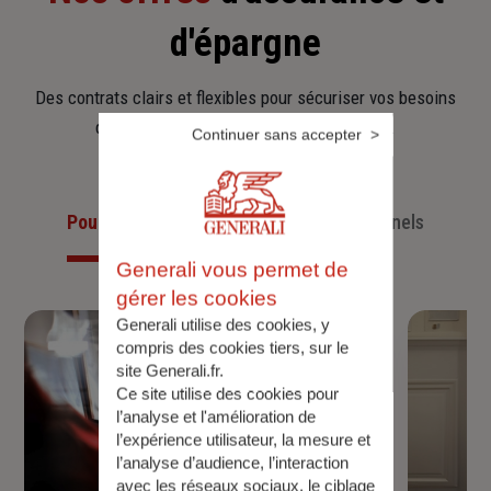
d'épargne
Des contrats clairs et flexibles pour sécuriser vos besoins
d’aujourd’hui et anticiper ceux de demain.
Continuer sans accepter
Pour les particuliers
Pour les professionnels
Generali vous permet de
gérer les cookies
Generali utilise des cookies, y
compris des cookies tiers, sur le
site Generali.fr.
Ce site utilise des cookies pour
l’analyse et l'amélioration de
l’expérience utilisateur, la mesure et
l’analyse d’audience, l’interaction
avec les réseaux sociaux, le ciblage