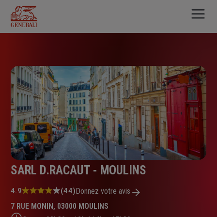
Aller
au
contenu
principal
SARL D.RACAUT - MOULINS
Note
4.9
(44)
Donnez votre avis
:
7 RUE MONIN, 03000 MOULINS
4.9