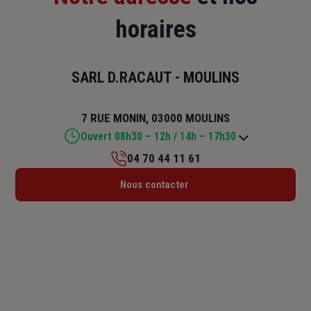
horaires
SARL D.RACAUT - MOULINS
7 RUE MONIN, 03000 MOULINS
Ouvert 08h30 – 12h / 14h – 17h30
04 70 44 11 61
Lundi : 08h30 – 12h / 14h – 17h30
Nous contacter
Mardi : 08h30 – 12h / 14h – 17h30
Mercredi : 08h30 – 12h / 14h – 17h30
Jeudi : 08h30 – 12h / 14h – 17h30
Vendredi : 08h30 – 12h / 14h – 17h30
Samedi : Fermé
Dimanche : Fermé