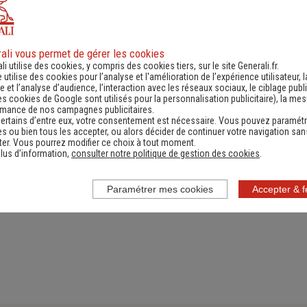
ali vous permet de gérer les cookies
ande d'information
Contacter un ag
li utilise des cookies, y compris des cookies tiers, sur le site Generali.fr.
e utilise des cookies pour l’analyse et l'amélioration de l’expérience utilisateur, l
ernant une actualité,
(Obtenir un devis,
 et l’analyse d’audience, l’interaction avec les réseaux sociaux, le ciblage publi
es cookies de Google sont utilisés pour la personnalisation publicitaire
), la me
e réglementation...)
information, faire un bi
rmance de nos campagnes publicitaires.
ertains d’entre eux, votre consentement est nécessaire. Vous pouvez paramétr
s ou bien tous les accepter, ou alors décider de continuer votre navigation san
er. Vous pourrez modifier ce choix à tout moment.
lus d’information,
consulter notre politique de gestion des cookies
.
Paramétrer mes cookies
Accepter & 