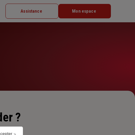
Assistance
Mon espace
er ?
ccepter