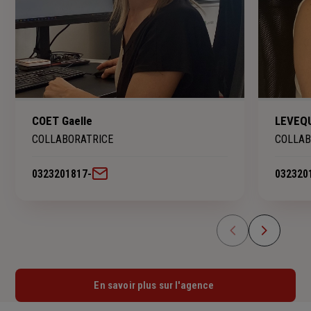
COET Gaelle
LEVEQU
COLLABORATRICE
COLLAB
0323201817
-
032320
En savoir plus sur l'agence