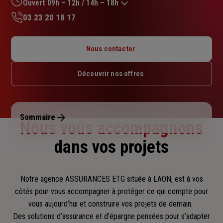
sur
Ouvert 09h – 12h / 14h – 18h
5
03 23 20 18 17
étoiles
Lundi : 09h – 12h / 14h – 18h
Mardi : 09h – 12h / 14h – 18h
Nous contacter
Mercredi : 09h – 12h / 14h – 18h
Jeudi : 09h – 12h / 14h – 18h
Découvrir nos offres
Vendredi : 09h – 12h / 14h – 18h
Samedi : Fermé
Dimanche : Fermé
Sommaire
Nous vous accompagnons
dans vos projets
Notre agence ASSURANCES ETG située à LAON, est à vos
côtés pour vous accompagner
à protéger ce qui compte pour
vous aujourd’hui et construire vos projets de demain.
Des solutions d’assurance et d’épargne pensées pour s’adapter