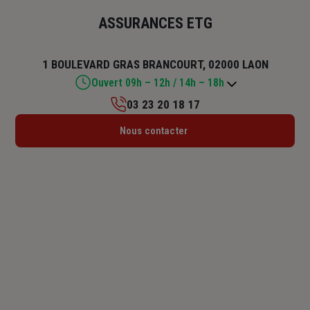
ASSURANCES ETG
1 BOULEVARD GRAS BRANCOURT, 02000 LAON
Ouvert 09h – 12h / 14h – 18h
03 23 20 18 17
Lundi : 09h – 12h / 14h – 18h
Nous contacter
Mardi : 09h – 12h / 14h – 18h
Mercredi : 09h – 12h / 14h – 18h
Jeudi : 09h – 12h / 14h – 18h
Vendredi : 09h – 12h / 14h – 18h
Samedi : Fermé
Dimanche : Fermé