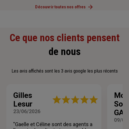
Découvrir toutes nos offres
Ce que nos clients pensent
de nous
Les avis affichés sont les 3 avis google les plus récents
Gilles
Mon
Note
Lesur
Sop
:
5
23/06/2026
GAU
sur
5
09/06
"Gaelle et Céline sont des agents a
étoiles