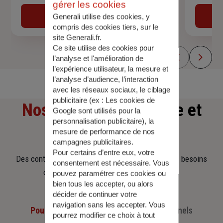
gérer les cookies
Obtenir une estimation
Generali utilise des cookies, y
compris des cookies tiers, sur le
site Generali.fr.
Ce site utilise des cookies pour
l’analyse et l'amélioration de
l’expérience utilisateur, la mesure et
l’analyse d’audience, l’interaction
avec les réseaux sociaux, le ciblage
publicitaire (ex :
Les cookies de
Nos offres
d'assurance et
Google sont utilisés pour la
personnalisation publicitaire
), la
d'épargne
mesure de performance de nos
campagnes publicitaires.
Pour certains d’entre eux, votre
Des contrats clairs et flexibles pour sécuriser vos besoins
consentement est nécessaire. Vous
d’aujourd’hui et anticiper ceux de demain.
pouvez paramétrer ces cookies ou
bien tous les accepter, ou alors
décider de continuer votre
navigation sans les accepter. Vous
Pour les particuliers
Pour les professionnels
pourrez modifier ce choix à tout