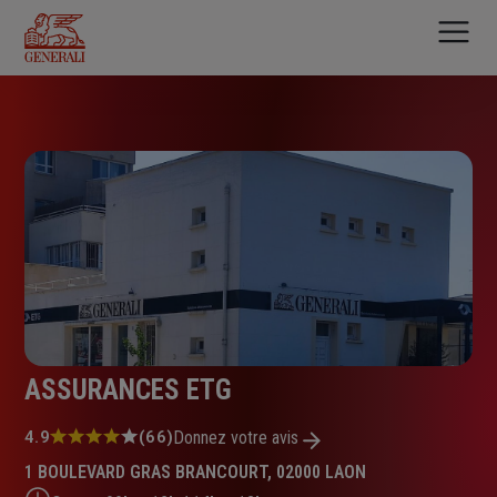
Aller
au
contenu
principal
ASSURANCES ETG
Note
4.9
(66)
Donnez votre avis
:
1 BOULEVARD GRAS BRANCOURT, 02000 LAON
4.9