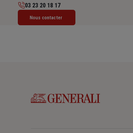
03 23 20 18 17
Lundi : 09h – 12h / 14h – 18h
Nous contacter
Mardi : 09h – 12h / 14h – 18h
Mercredi : 09h – 12h / 14h – 18h
Jeudi : 09h – 12h / 14h – 18h
Vendredi : 09h – 12h / 14h – 18h
Samedi : Fermé
Dimanche : Fermé