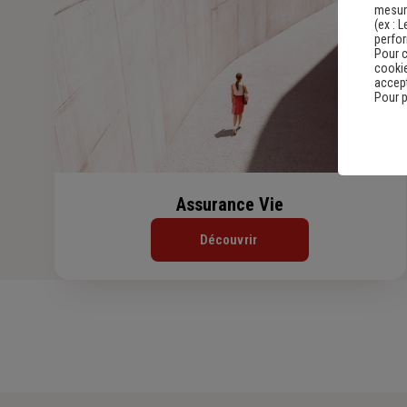
mesure
(ex :
L
perfo
Pour c
cookie
accept
Pour p
Assurance Vie
Découvrir