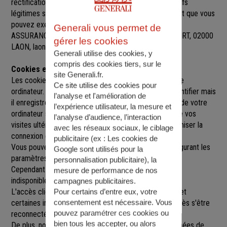
rectification, de suppression et d’opposition pour motifs
légitimes sur l’ensemble des données vous concernant que vous
pouvez exercer sur simple demande auprès de SARL
Generali vous permet de
ASSURANCES ETG
, à
1 BOULEVARD GRAS BRANCOURT, 02000
gérer les cookies
LAON
,
laon@agence.generali.fr.
Generali utilise des cookies, y
compris des cookies tiers, sur le
Cookies et sessions
site Generali.fr.
Les cookies sont de petits fichiers implantés sur votre
Ce site utilise des cookies pour
ordinateur. Un cookie ne nous permet pas de vous identifier mais
l’analyse et l'amélioration de
il enregistre des informations relatives à la navigation de votre
l’expérience utilisateur, la mesure et
ordinateur sur notre site que nous pourrons lire lors de vos
l’analyse d’audience, l’interaction
visites ultérieures afin de faciliter la navigation, d'optimiser la
avec les réseaux sociaux, le ciblage
connexion et de personnaliser l'utilisation du site.
publicitaire (ex :
Les cookies de
Vous pouvez refuser l'utilisation des cookies en configurant les
Google sont utilisés pour la
paramètres de votre navigateur Internet.
personnalisation publicitaire
), la
Cependant le fait de refuser les cookies peut rendre
mesure de performance de nos
indisponibles toutes ou certaines parties du site.
campagnes publicitaires.
L'accès client est construit avec un délai de session, et
Pour certains d’entre eux, votre
consentement est nécessaire. Vous
certaines informations ne seront remises à jour qu'après s'être
pouvez paramétrer ces cookies ou
reconnecté sur le site.
bien tous les accepter, ou alors
De plus, nous pouvons être amenés à utiliser vos données de