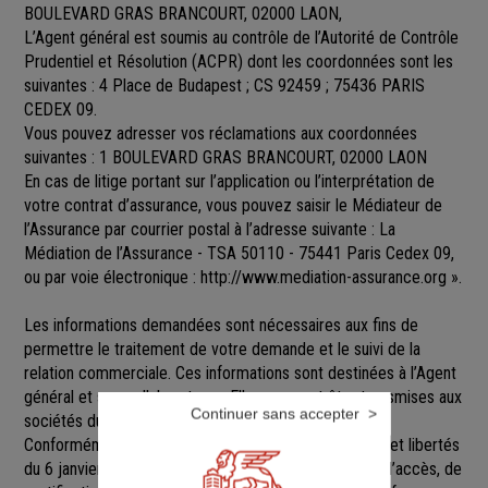
BOULEVARD GRAS BRANCOURT, 02000 LAON,
L’Agent général est soumis au contrôle de l’Autorité de Contrôle
Prudentiel et Résolution (ACPR) dont les coordonnées sont les
suivantes : 4 Place de Budapest ; CS 92459 ; 75436 PARIS
CEDEX 09.
Vous pouvez adresser vos réclamations aux coordonnées
suivantes : 1 BOULEVARD GRAS BRANCOURT, 02000 LAON
En cas de litige portant sur l’application ou l’interprétation de
votre contrat d’assurance, vous pouvez saisir le Médiateur de
l’Assurance par courrier postal à l’adresse suivante : La
Médiation de l’Assurance - TSA 50110 - 75441 Paris Cedex 09,
ou par voie électronique :
http://www.mediation-assurance.org
».
Les informations demandées sont nécessaires aux fins de
permettre le traitement de votre demande et le suivi de la
relation commerciale. Ces informations sont destinées à l’Agent
général et ses collaborateurs. Elles pourront être transmises aux
Continuer sans accepter
sociétés du groupe GENERALI.
Conformément aux dispositions de la loi Informatique et libertés
du 6 janvier 1978 modifiée, vous disposez d’un droit d’accès, de