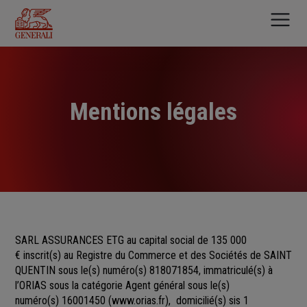
Aller
au
contenu
principal
Mentions légales
SARL ASSURANCES ETG au capital social de 135 000
€
inscrit(s)
au Registre du Commerce et des Sociétés
de
SAINT
QUENTIN sous le(s) numéro(s)
818071854, immatriculé(s) à
l’ORIAS sous la catégorie Agent général sous le(s)
numéro(s) 16001450
(
www.orias.fr
), domicilié(s) sis 1