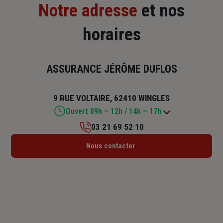
Notre adresse
et nos
horaires
ASSURANCE JÉRÔME DUFLOS
9 RUE VOLTAIRE, 62410 WINGLES
Ouvert 09h – 12h / 14h – 17h
03 21 69 52 10
Lundi : 09h – 12h / 14h – 17h
Nous contacter
Mardi : 09h – 12h / 14h – 17h
Mercredi : 09h – 12h
Jeudi : 09h – 12h / 14h – 17h
Vendredi : 09h – 12h / 14h – 17h
Samedi : Fermé
Dimanche : Fermé