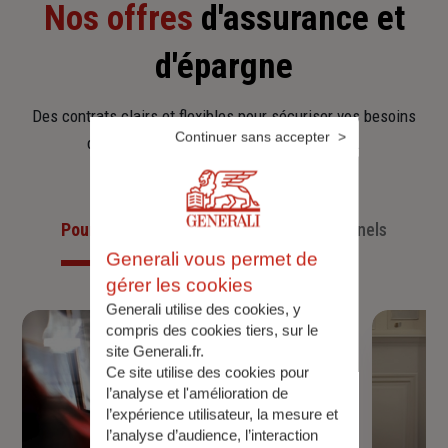
Nos offres
d'assurance et
d'épargne
Des contrats clairs et flexibles pour sécuriser vos besoins
Continuer sans accepter
d’aujourd’hui et anticiper ceux de demain.
Pour les particuliers
Pour les professionnels
Generali vous permet de
gérer les cookies
Generali utilise des cookies, y
compris des cookies tiers, sur le
site Generali.fr.
Ce site utilise des cookies pour
l’analyse et l'amélioration de
l’expérience utilisateur, la mesure et
l’analyse d’audience, l’interaction