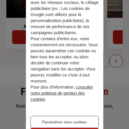
avec les réseaux sociaux, le ciblage
publicitaire (ex :
Les cookies de
Google sont utilisés pour la
personnalisation publicitaire
), la
Assurance de prêt immobilier
mesure de performance de nos
campagnes publicitaires.
Découvrir
Pour certains d’entre eux, votre
consentement est nécessaire. Vous
pouvez paramétrer ces cookies ou
bien tous les accepter, ou alors
décider de continuer votre
navigation sans les accepter. Vous
pourrez modifier ce choix à tout
moment.
Pour plus d’information,
consulter
Faites
une simulation
notre politique de gestion des
cookies
.
Réalisez une simulation tarifaire d'assurance, auto,
habitation, prêt immobilier.
Paramétrer mes cookies