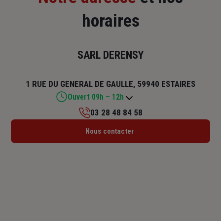
horaires
SARL DERENSY
1 RUE DU GENERAL DE GAULLE, 59940 ESTAIRES
Ouvert 09h – 12h
03 28 48 84 58
Lundi : 09h – 12h / 14h – 18h
Nous contacter
Mardi : 09h – 12h / 14h – 18h
Mercredi : Fermé
Jeudi : 09h – 12h / 14h – 18h
Vendredi : 09h – 12h / 14h – 18h
Samedi : 09h – 12h
Dimanche : Fermé