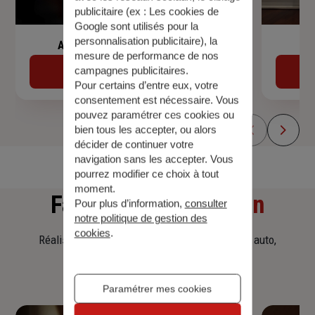
publicitaire (ex :
Les cookies de
Google sont utilisés pour la
personnalisation publicitaire
), la
Assurance de prêt immobilier
mesure de performance de nos
campagnes publicitaires.
Découvrir
Pour certains d’entre eux, votre
consentement est nécessaire. Vous
pouvez paramétrer ces cookies ou
bien tous les accepter, ou alors
décider de continuer votre
navigation sans les accepter. Vous
pourrez modifier ce choix à tout
moment.
Faites
une simulation
Pour plus d’information,
consulter
notre politique de gestion des
cookies
.
Réalisez une simulation tarifaire d'assurance, auto,
habitation, prêt immobilier.
Paramétrer mes cookies