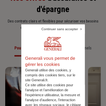
d'épargne
Des contrats clairs et flexibles pour sécuriser vos besoins
d’aujourd’hui et anticiper ceux de demain.
Continuer sans accepter
Pour les particuliers
Pour les professionnels
Generali vous permet de
gérer les cookies
Generali utilise des cookies, y
compris des cookies tiers, sur le
site Generali.fr.
Ce site utilise des cookies pour
l’analyse et l'amélioration de
l’expérience utilisateur, la mesure et
l’analyse d’audience, l’interaction
avec les réseaux sociaux, le ciblage