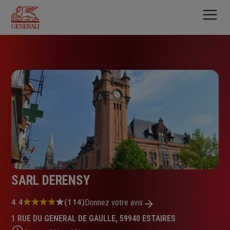
Aller
au
contenu
principal
SARL DERENSY
Note
4.4
(114)
Donnez votre avis
:
1 RUE DU GENERAL DE GAULLE, 59940 ESTAIRES
4.4