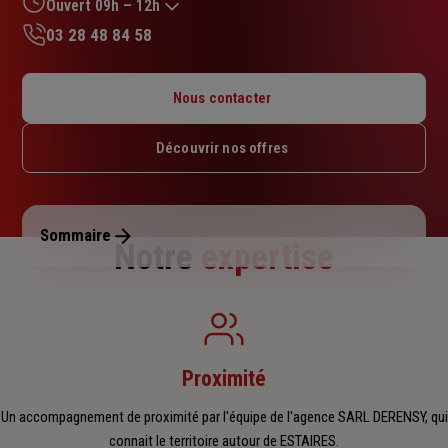
sur
Ouvert 09h – 12h
5
03 28 48 84 58
étoiles
Lundi : 09h – 12h / 14h – 18h
Mardi : 09h – 12h / 14h – 18h
Nous contacter
Mercredi : Fermé
Jeudi : 09h – 12h / 14h – 18h
Découvrir nos offres
Vendredi : 09h – 12h / 14h – 18h
Samedi : 09h – 12h
Dimanche : Fermé
Sommaire
Notre
expertise
Proximité
Un accompagnement de proximité par l'équipe de l'agence SARL DERENSY, qui
connait le territoire autour de ESTAIRES.