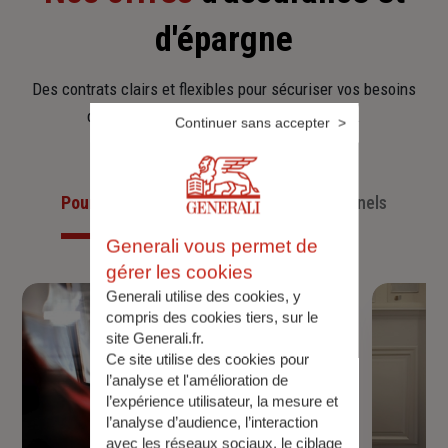
d'épargne
Des contrats clairs et flexibles pour sécuriser vos besoins
d’aujourd’hui et anticiper ceux de demain.
Continuer sans accepter
Pour les particuliers
Pour les professionnels
Generali vous permet de
gérer les cookies
Generali utilise des cookies, y
compris des cookies tiers, sur le
site Generali.fr.
Ce site utilise des cookies pour
l’analyse et l'amélioration de
l’expérience utilisateur, la mesure et
l’analyse d’audience, l’interaction
avec les réseaux sociaux, le ciblage