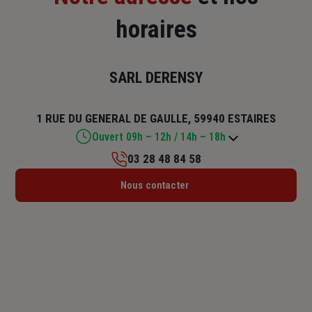
horaires
SARL DERENSY
1 RUE DU GENERAL DE GAULLE, 59940 ESTAIRES
Ouvert 09h – 12h / 14h – 18h
03 28 48 84 58
Lundi : 09h – 12h / 14h – 18h
Nous contacter
Mardi : 09h – 12h / 14h – 18h
Mercredi : Fermé
Jeudi : 09h – 12h / 14h – 18h
Vendredi : 09h – 12h / 14h – 18h
Samedi : 09h – 12h
Dimanche : Fermé