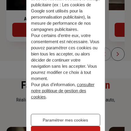
publicitaire (ex :
Les cookies de
Google sont utilisés pour la
personnalisation publicitaire
), la
Assurance de prêt immobilier
mesure de performance de nos
campagnes publicitaires.
Découvrir
Pour certains d’entre eux, votre
consentement est nécessaire. Vous
pouvez paramétrer ces cookies ou
bien tous les accepter, ou alors
décider de continuer votre
navigation sans les accepter. Vous
pourrez modifier ce choix à tout
moment.
Faites
une simulation
Pour plus d’information,
consulter
notre politique de gestion des
cookies
.
Réalisez une simulation tarifaire d'assurance, auto,
habitation, prêt immobilier.
Paramétrer mes cookies