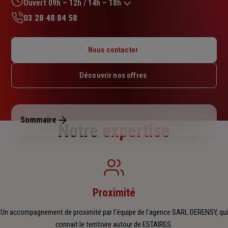
sur
Ouvert 09h – 12h / 14h – 18h
5
03 28 48 84 58
étoiles
Lundi : 09h – 12h / 14h – 18h
Mardi : 09h – 12h / 14h – 18h
Nous contacter
Mercredi : Fermé
Jeudi : 09h – 12h / 14h – 18h
Découvrir nos offres
Vendredi : 09h – 12h / 14h – 18h
Samedi : 09h – 12h
Dimanche : Fermé
Sommaire
Notre
expertise
Proximité
Un accompagnement de proximité par l'équipe de l'agence SARL DERENSY, qui
connait le territoire autour de ESTAIRES.