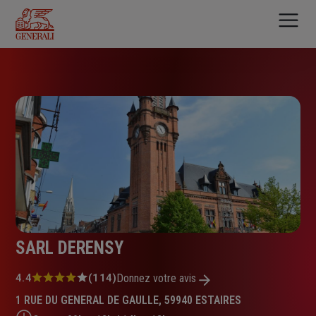
Aller
au
contenu
principal
SARL DERENSY
Note
4.4
(114)
Donnez votre avis
:
1 RUE DU GENERAL DE GAULLE, 59940 ESTAIRES
4.4