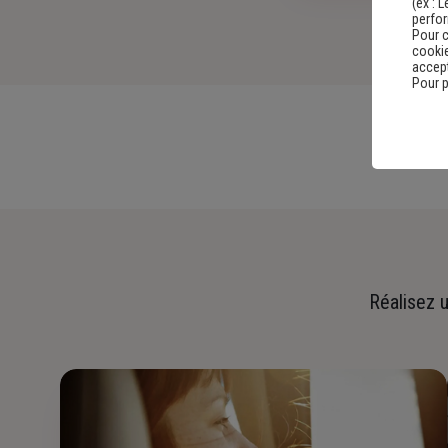
(ex :
L
perfo
Pour c
cookie
accept
Pour p
Réalisez u