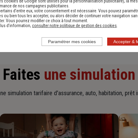
es cookies de Google sont utilisés pour la personnalisation publicitaire
), la me
rmance de nos campagnes publicitaires.
ertains d’entre eux, votre consentement est nécessaire. Vous pouvez paramétr
s ou bien tous les accepter, ou alors décider de continuer votre navigation san
En savoir plus sur l'agence
er. Vous pourrez modifier ce choix à tout moment.
lus d’information,
consulter notre politique de gestion des cookies
.
Paramétrer mes cookies
Accepter & 
Faites
une simulation
ne simulation tarifaire d'assurance, auto, habitation, prêt 