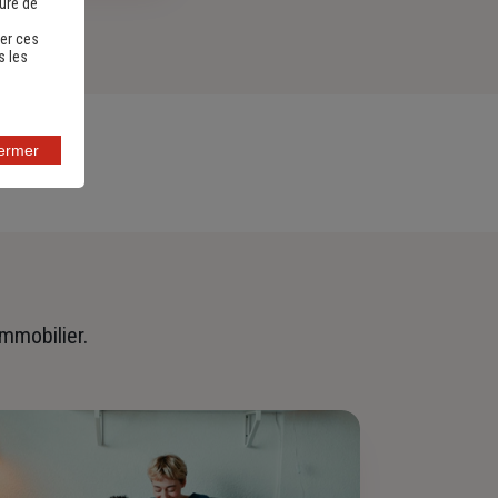
sure de
er ces
s les
fermer
immobilier.