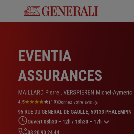
Aller
au
contenu
principal
EVENTIA
ASSURANCES
MAILLARD Pierre , VERSPIEREN Michel-Aymeric
Note
4.5
(19)
Donnez votre avis
:
95 RUE DU GENERAL DE GAULLE, 59133 PHALEMPIN
4.5
sur
Ouvert 08h30 – 12h / 13h30 – 17h
5
étoiles
03 20 90 24 44