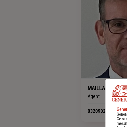
MAILLARD Pierr
Agent
Gener
0320902444
-
Genera
Ce sit
mesure