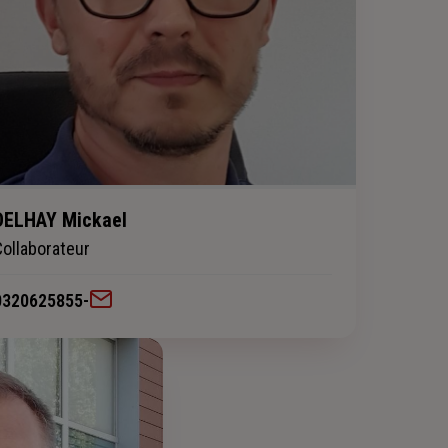
DELHAY Mickael
Collaborateur
0320625855
-