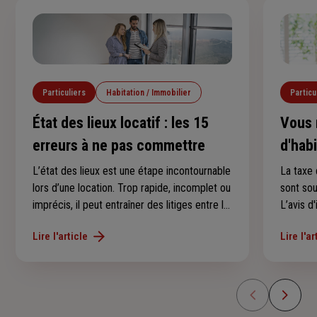
Particuliers
Habitation / Immobilier
Particu
État des lieux locatif : les 15
Vous 
erreurs à ne pas commettre
d'hab
conse
L’état des lieux est une étape incontournable
La taxe 
lors d’une location. Trop rapide, incomplet ou
sont so
imprécis, il peut entraîner des litiges entre le
L’avis d
locataire et le propriétaire, notamment au
au derni
Lire l'article
Lire l'ar
moment de récupérer le dépôt de garantie.
l’avez p
Voici les 15 erreurs les plus fréquentes à
savoir s
éviter.
en 2025 
d’imposi