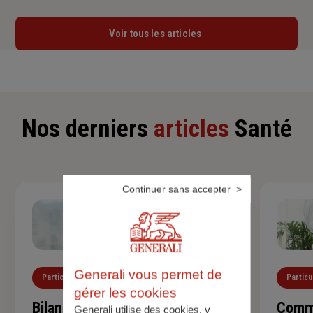
Voir tous les articles
Nos derniers
articles
Santé
Continuer sans accepter
Generali vous permet de
Particuliers
Santé
Particu
gérer les cookies
Bilan de santé de l'enfant :
Comme
Generali utilise des cookies, y