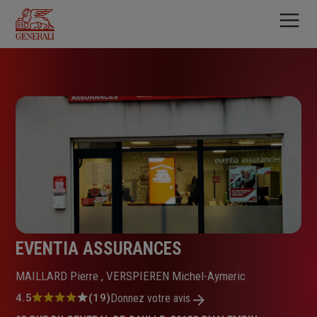
Aller
au
contenu
principal
EVENTIA ASSURANCES
MAILLARD Pierre , VERSPIEREN Michel-Aymeric
Note
4.5
(19)
Donnez votre avis
: