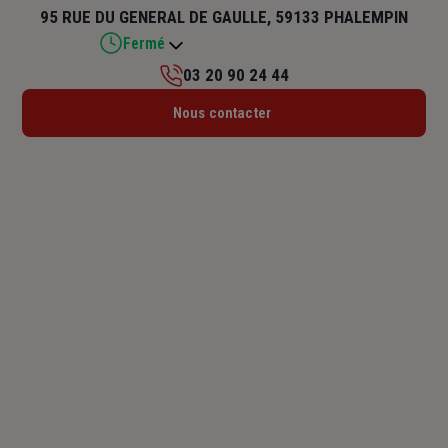
95 RUE DU GENERAL DE GAULLE, 59133 PHALEMPIN
Fermé
03 20 90 24 44
Lundi : 09h – 12h / 14h – 18h
Nous contacter
Mardi : 09h – 12h / 13h30 – 18h
Mercredi : 09h – 12h
Jeudi : 09h – 12h / 13h30 – 18h
Vendredi : 08h30 – 12h / 13h30 – 17h
Samedi : Fermé
Dimanche : Fermé