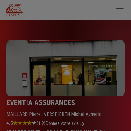
Aller
au
contenu
principal
EVENTIA ASSURANCES
MAILLARD Pierre , VERSPIEREN Michel-Aymeric
Note
4.5
(19)
Donnez votre avis
: