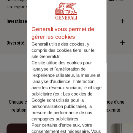
aux enjeux sociétaux et environnementaux.
Investisseur responsable
Generali vous permet de
Nous sommes convaincus qu'il est possible d'allier performance
gérer les cookies
financière et retombées positives : cette vision est au cœur des
Diversité, Equité, Inclusion
Generali utilise des cookies, y
services que nous vous proposons.
compris des cookies tiers, sur le
site Generali.fr.
Nous faisons de la diversité, de l'équité et de l'inclusion un
Ce site utilise des cookies pour
engagement quotidien.
l’analyse et l'amélioration de
l’expérience utilisateur, la mesure et
Notre
équipe
l’analyse d’audience, l’interaction
avec les réseaux sociaux, le ciblage
publicitaire (ex :
Les cookies de
Google sont utilisés pour la
Chaque collaborateur met son savoir‑faire au service d’une
personnalisation publicitaire
), la
relation fondée sur l’écoute, la confiance et la proximité.
mesure de performance de nos
campagnes publicitaires.
Pour certains d’entre eux, votre
consentement est nécessaire. Vous