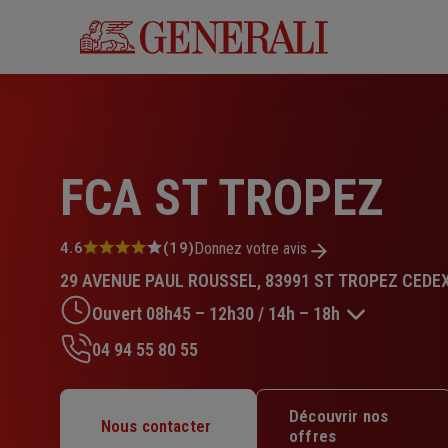
Aller
au
contenu
principal
FCA ST TROPEZ
Note
4.6
(19)
Donnez votre avis
:
29 AVENUE PAUL ROUSSEL, 83991 ST TROPEZ CEDE
4.6
sur
Ouvert 08h45 – 12h30 / 14h – 18h
5
étoiles
04 94 55 80 55
Lundi : 08h45 – 12h30 / 14h – 18h
Mardi : 08h45 – 12h30 / 14h – 18h
Découvrir nos
Mercredi : 08h45 – 12h30 / 14h – 18h
Nous contacter
offres