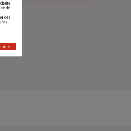
citaire
sure de
er ces
s les
fermer