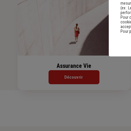
mesure
(ex :
L
perfo
Pour c
cookie
accept
Pour p
Assurance Vie
Découvrir