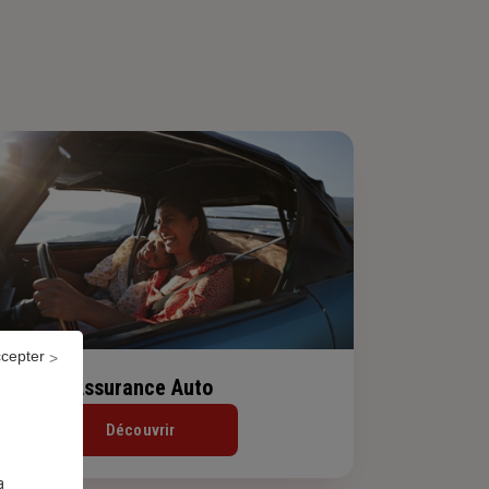
ccepter
Assurance Auto
Découvrir
a