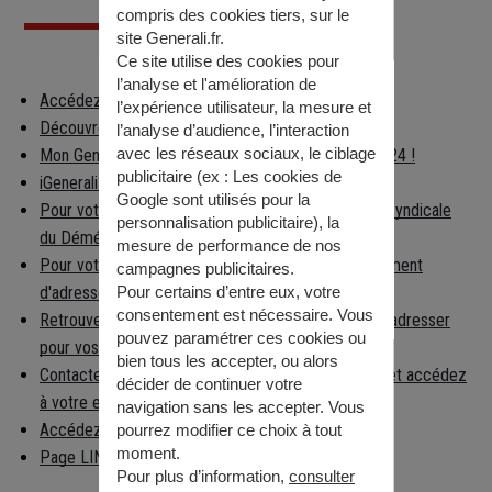
compris des cookies tiers, sur le
site Generali.fr.
Ce site utilise des cookies pour
l’analyse et l'amélioration de
Accédez à votre espace client
l’expérience utilisateur, la mesure et
Découvrez les applications Generali
l’analyse d’audience, l’interaction
avec les réseaux sociaux, le ciblage
Mon Generali : en relation avec votre assureur 24h/24 !
publicitaire (ex :
Les cookies de
iGenerali : votre épargne dans votre poche !
Google sont utilisés pour la
Pour votre déménagement, consultez la Chambre Syndicale
personnalisation publicitaire
), la
du Déménagement
mesure de performance de nos
Pour votre déménagement, déclarez votre changement
campagnes publicitaires.
d'adresse
Pour certains d’entre eux, votre
consentement est nécessaire. Vous
Retrouvez facilement la préfecture à laquelle vous adresser
pouvez paramétrer ces cookies ou
pour vos démarches
bien tous les accepter, ou alors
Contactez la caisse nationale d'Assurance Maladie et accédez
décider de continuer votre
à votre espace per…
navigation sans les accepter. Vous
Accédez aux informations règlementaires
pourrez modifier ce choix à tout
moment.
Page LINKEDIN
Pour plus d’information,
consulter