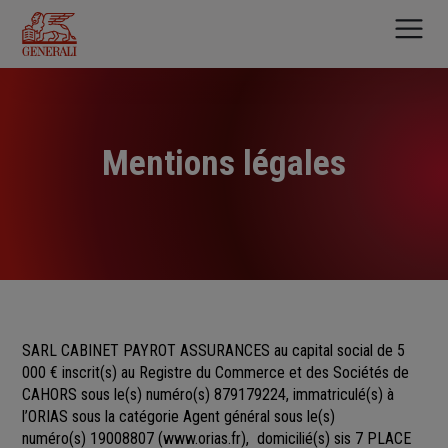
Aller
au
contenu
principal
Mentions légales
SARL CABINET PAYROT ASSURANCES au capital social de 5
000 €
inscrit(s)
au Registre du Commerce et des Sociétés
de
CAHORS sous le(s) numéro(s)
879179224, immatriculé(s) à
l’ORIAS sous la catégorie Agent général sous le(s)
numéro(s) 19008807
(
www.orias.fr
), domicilié(s) sis 7 PLACE