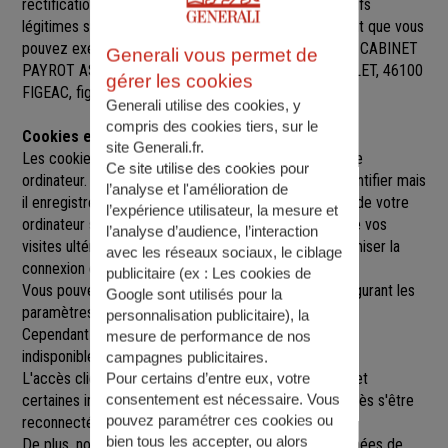
rectification, de suppression et d’opposition pour motifs
légitimes sur l’ensemble des données vous concernant que vous
pouvez exercer sur simple demande auprès de SARL CABINET
Generali vous permet de
PAYROT ASSURANCES
, à
7 PLACE EDMOND MICHELET, 46100
gérer les cookies
FIGEAC
,
figeac@agence.generali.fr.
Generali utilise des cookies, y
compris des cookies tiers, sur le
Cookies et sessions
site Generali.fr.
Les cookies sont de petits fichiers implantés sur votre
Ce site utilise des cookies pour
ordinateur. Un cookie ne nous permet pas de vous identifier mais
l’analyse et l'amélioration de
il enregistre des informations relatives à la navigation de votre
l’expérience utilisateur, la mesure et
ordinateur sur notre site que nous pourrons lire lors de vos
l’analyse d’audience, l’interaction
visites ultérieures afin de faciliter la navigation, d'optimiser la
avec les réseaux sociaux, le ciblage
connexion et de personnaliser l'utilisation du site.
publicitaire (ex :
Les cookies de
Vous pouvez refuser l'utilisation des cookies en configurant les
Google sont utilisés pour la
paramètres de votre navigateur Internet.
personnalisation publicitaire
), la
Cependant le fait de refuser les cookies peut rendre
mesure de performance de nos
indisponibles toutes ou certaines parties du site.
campagnes publicitaires.
L'accès client est construit avec un délai de session, et
Pour certains d’entre eux, votre
consentement est nécessaire. Vous
certaines informations ne seront remises à jour qu'après s'être
pouvez paramétrer ces cookies ou
reconnecté sur le site.
bien tous les accepter, ou alors
De plus, nous pouvons être amenés à utiliser vos données de