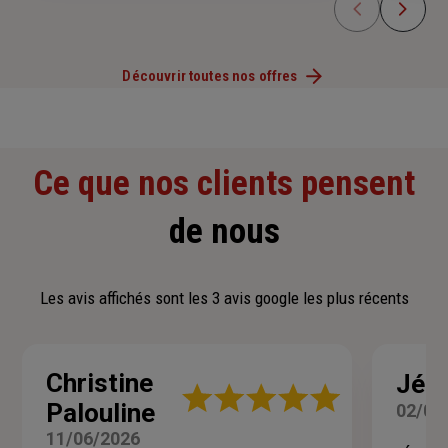
Découvrir toutes nos offres
Ce que nos clients pensent
de nous
Les avis affichés sont les 3 avis google les plus récents
Christine
Jér
Note
Palouline
02/06
:
5
11/06/2026