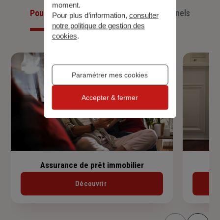
moment.
Pour les particuliers
Pour les professionnels
Pour plus d’information,
consulter
notre politique de gestion des
cookies
.
Paramétrer mes cookies
Accepter & fermer
Assurance de prêt immobilier
Découvrir