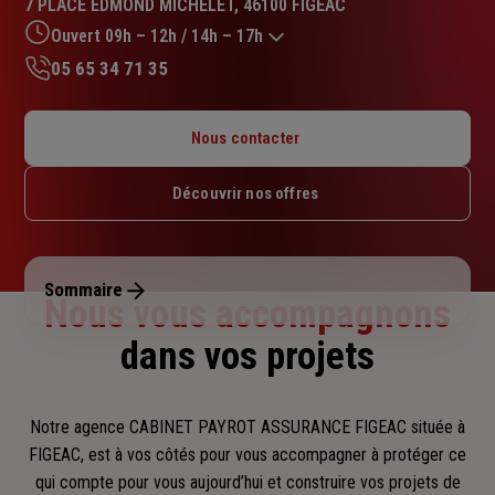
7 PLACE EDMOND MICHELET, 46100 FIGEAC
4.8
sur
Ouvert 09h – 12h / 14h – 17h
5
05 65 34 71 35
étoiles
Lundi : Fermé
Mardi : 09h – 12h / 14h – 17h
Nous contacter
Mercredi : 09h – 12h
Jeudi : 09h – 12h / 14h – 17h
Découvrir nos offres
Vendredi : 09h – 12h / 14h – 17h
Samedi : 09h15 – 12h
Dimanche : Fermé
Sommaire
Nous vous accompagnons
dans vos projets
Notre agence CABINET PAYROT ASSURANCE FIGEAC située à
FIGEAC, est à vos côtés pour vous accompagner
à protéger ce
qui compte pour vous aujourd’hui et construire vos projets de