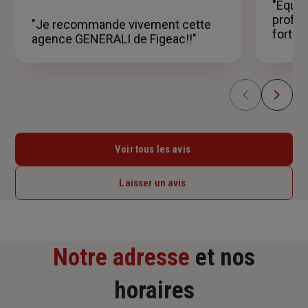
sur
"Équip
5
profe
"Je recommande vivement cette
étoiles
fortem
agence GENERALI de Figeac!!"
Voir tous les avis
Laisser un avis
Notre adresse
et nos
horaires