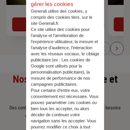
gérer les cookies
Generali utilise des cookies, y
Devis assurance auto
compris des cookies tiers, sur le
site Generali.fr.
Obtenir une estimation
Ce site utilise des cookies pour
l’analyse et l'amélioration de
l’expérience utilisateur, la mesure et
l’analyse d’audience, l’interaction
avec les réseaux sociaux, le ciblage
publicitaire (ex :
Les cookies de
Google sont utilisés pour la
personnalisation publicitaire
), la
Nos offres
d'assurance et
mesure de performance de nos
campagnes publicitaires.
d'épargne
Pour certains d’entre eux, votre
consentement est nécessaire. Vous
pouvez paramétrer ces cookies ou
Des contrats clairs et flexibles pour sécuriser vos besoins
bien tous les accepter, ou alors
décider de continuer votre
d’aujourd’hui et anticiper ceux de demain.
navigation sans les accepter. Vous
pourrez modifier ce choix à tout