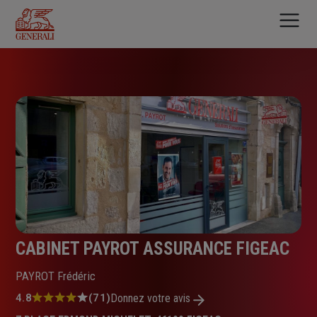
Aller
au
contenu
principal
CABINET PAYROT ASSURANCE FIGEAC
PAYROT Frédéric
Note
4.8
(71)
Donnez votre avis
: