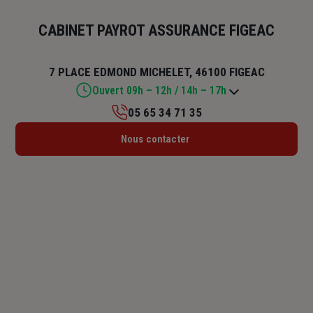
CABINET PAYROT ASSURANCE FIGEAC
7 PLACE EDMOND MICHELET, 46100 FIGEAC
Ouvert 09h – 12h / 14h – 17h
05 65 34 71 35
Lundi : Fermé
Nous contacter
Mardi : 09h – 12h / 14h – 17h
Mercredi : 09h – 12h
Jeudi : 09h – 12h / 14h – 17h
Vendredi : 09h – 12h / 14h – 17h
Samedi : 09h15 – 12h
Dimanche : Fermé