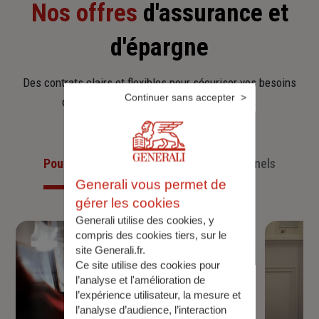
Nos offres
d'assurance et
d'épargne
Des contrats clairs et flexibles pour sécuriser vos besoins
Continuer sans accepter
d’aujourd’hui et anticiper ceux de demain.
Pour les particuliers
Pour les professionnels
Generali vous permet de
gérer les cookies
Generali utilise des cookies, y
compris des cookies tiers, sur le
site Generali.fr.
Ce site utilise des cookies pour
l’analyse et l'amélioration de
l’expérience utilisateur, la mesure et
l’analyse d’audience, l’interaction