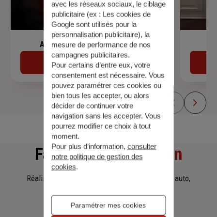
avec les réseaux sociaux, le ciblage
publicitaire (ex :
Les cookies de
Google sont utilisés pour la
personnalisation publicitaire
), la
Assurance de prêt immobilier
mesure de performance de nos
campagnes publicitaires.
Découvrir
Pour certains d’entre eux, votre
consentement est nécessaire. Vous
pouvez paramétrer ces cookies ou
bien tous les accepter, ou alors
décider de continuer votre
navigation sans les accepter. Vous
pourrez modifier ce choix à tout
moment.
Pour plus d’information,
consulter
Faites
une simulation
notre politique de gestion des
cookies
.
Réalisez une simulation tarifaire d'assurance, auto,
habitation, prêt immobilier.
Paramétrer mes cookies