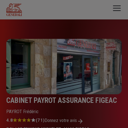
Aller
au
contenu
principal
CABINET PAYROT ASSURANCE FIGEAC
PAYROT Frédéric
Note
4.8
(71)
Donnez votre avis
: