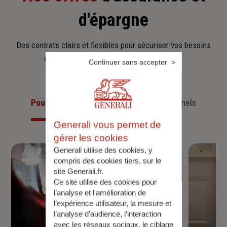
d'épargne
Des contrats clairs et flexibles pour sécuriser vos besoins
d’aujourd’hui et anticiper ceux de demain.
Continuer sans accepter
Pour les particuliers
Pour les professionnels
Generali vous permet de
gérer les cookies
Generali utilise des cookies, y
compris des cookies tiers, sur le
site Generali.fr.
Ce site utilise des cookies pour
l’analyse et l'amélioration de
l’expérience utilisateur, la mesure et
l’analyse d’audience, l’interaction
avec les réseaux sociaux, le ciblage