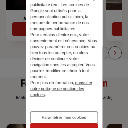
publicitaire (ex :
Les cookies de
Google sont utilisés pour la
personnalisation publicitaire
), la
Assurance de prêt immobilier
mesure de performance de nos
campagnes publicitaires.
Découvrir
Pour certains d’entre eux, votre
consentement est nécessaire. Vous
pouvez paramétrer ces cookies ou
bien tous les accepter, ou alors
décider de continuer votre
navigation sans les accepter. Vous
pourrez modifier ce choix à tout
moment.
Faites
une simulation
Pour plus d’information,
consulter
notre politique de gestion des
cookies
.
Réalisez une simulation tarifaire d'assurance, auto,
habitation, prêt immobilier.
Paramétrer mes cookies