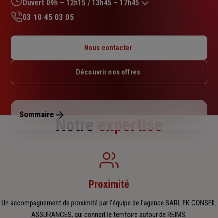
sur
Ouvert 09h – 12h15 / 13h45 – 17h45
5
03 10 45 03 05
étoiles
Lundi : 10h – 12h15 / 13h45 – 17h45
Mardi : 09h – 12h15 / 13h45 – 17h45
Nous contacter
Mercredi : 09h – 12h15 / 13h45 – 17h45
Jeudi : 09h – 12h15 / 13h45 – 17h45
Découvrir nos offres
Vendredi : 09h – 12h15 / 13h45 – 17h
Samedi : Fermé
Dimanche : Fermé
Sommaire
Notre
expertise
Proximité
Un accompagnement de proximité par l'équipe de l'agence SARL FK CONSEIL
ASSURANCES, qui connait le territoire autour de REIMS.