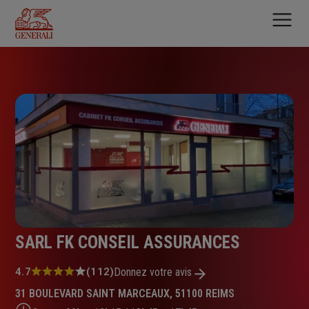
Aller
au
contenu
principal
SARL FK CONSEIL ASSURANCES
Note
4.7
(112)
Donnez votre avis
:
31 BOULEVARD SAINT MARCEAUX, 51100 REIMS
4.7