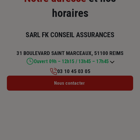
horaires
SARL FK CONSEIL ASSURANCES
31 BOULEVARD SAINT MARCEAUX, 51100 REIMS
Ouvert 09h – 12h15 / 13h45 – 17h45
03 10 45 03 05
Lundi : 10h – 12h15 / 13h45 – 17h45
Nous contacter
Mardi : 09h – 12h15 / 13h45 – 17h45
Mercredi : 09h – 12h15 / 13h45 – 17h45
Jeudi : 09h – 12h15 / 13h45 – 17h45
Vendredi : 09h – 12h15 / 13h45 – 17h
Samedi : Fermé
Dimanche : Fermé