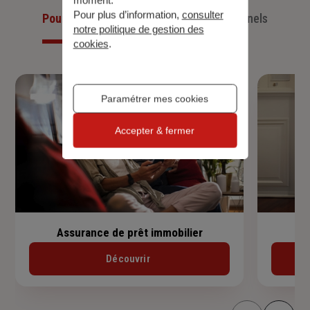
Pour plus d’information,
consulter
Pour les particuliers
Pour les professionnels
notre politique de gestion des
cookies
.
Paramétrer mes cookies
Accepter & fermer
Assurance de prêt immobilier
Découvrir