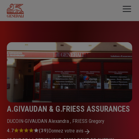
Aller
au
contenu
principal
A.GIVAUDAN & G.FRIESS ASSURANCES
DUCOIN-GIVAUDAN Alexandra , FRIESS Gregory
Note
4.7
(39)
Donnez votre avis
: