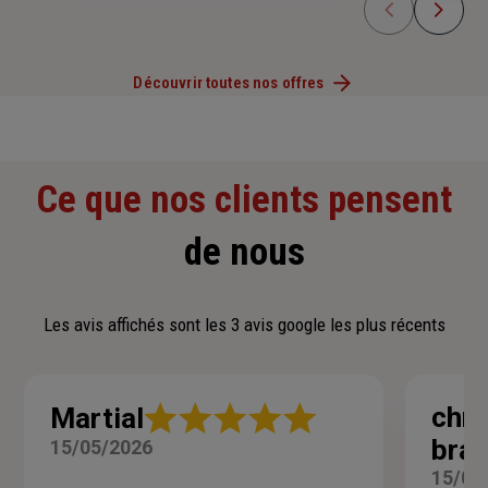
Découvrir toutes nos offres
Ce que nos clients pensent
de nous
Les avis affichés sont les 3 avis google les plus récents
Note
chri
Martial
:
brav
15/05/2026
5
sur
15/03