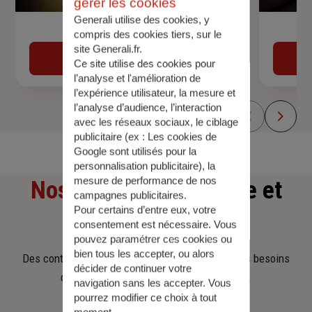
gérer les cookies
Generali utilise des cookies, y
Devis assurance auto
compris des cookies tiers, sur le
site Generali.fr.
Obtenir une estimation
Ce site utilise des cookies pour
l’analyse et l'amélioration de
l’expérience utilisateur, la mesure et
l’analyse d’audience, l’interaction
avec les réseaux sociaux, le ciblage
publicitaire (ex :
Les cookies de
Google sont utilisés pour la
personnalisation publicitaire
), la
mesure de performance de nos
Nos offres
d'assurance et
campagnes publicitaires.
Pour certains d’entre eux, votre
d'épargne
consentement est nécessaire. Vous
pouvez paramétrer ces cookies ou
bien tous les accepter, ou alors
Des contrats clairs et flexibles pour sécuriser vos besoins
décider de continuer votre
d’aujourd’hui et anticiper ceux de demain.
navigation sans les accepter. Vous
pourrez modifier ce choix à tout
moment.