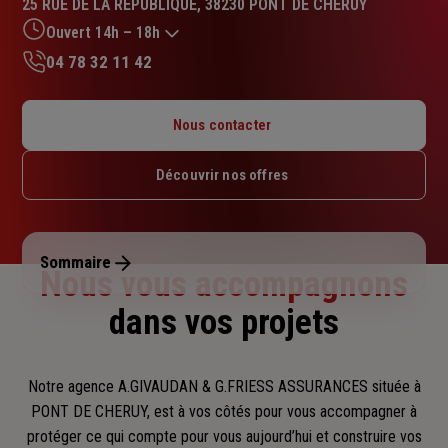
25 RUE DE LA REPUBLIQUE, 38230 PONT DE CHERUY
4.7
sur
Ouvert 14h – 18h
5
04 78 32 11 42
étoiles
Lundi : 14h – 18h
Mardi : 09h – 12h / 14h – 18h
Nous contacter
Mercredi : 09h – 12h / 14h – 18h
Jeudi : 09h – 12h / 14h – 18h
Découvrir nos offres
Vendredi : 09h – 12h / 14h – 18h
Samedi : Fermé
Dimanche : Fermé
Sommaire
Nous vous accompagnons
dans vos projets
Notre agence A.GIVAUDAN & G.FRIESS ASSURANCES située à
PONT DE CHERUY, est à vos côtés pour vous accompagner
à
protéger ce qui compte pour vous aujourd’hui et construire vos