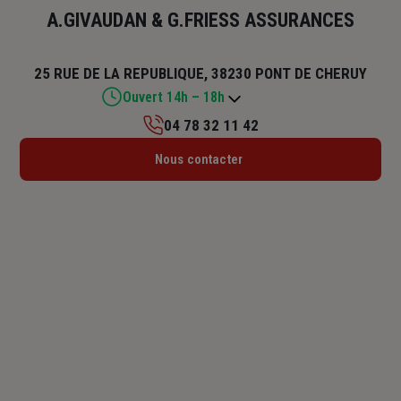
A.GIVAUDAN & G.FRIESS ASSURANCES
25 RUE DE LA REPUBLIQUE, 38230 PONT DE CHERUY
Ouvert 14h – 18h
04 78 32 11 42
Lundi : 14h – 18h
Nous contacter
Mardi : 09h – 12h / 14h – 18h
Mercredi : 09h – 12h / 14h – 18h
Jeudi : 09h – 12h / 14h – 18h
Vendredi : 09h – 12h / 14h – 18h
Samedi : Fermé
Dimanche : Fermé