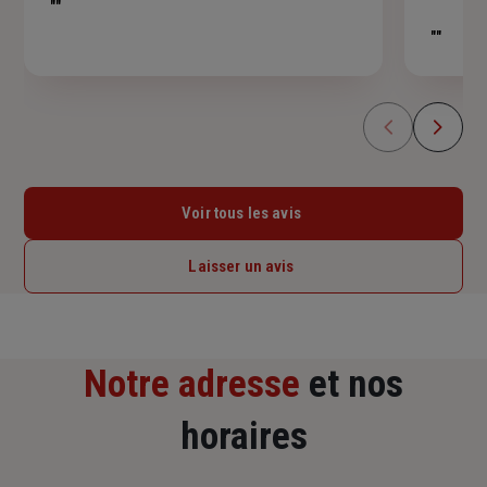
5
""
étoiles
""
Voir tous les avis
Laisser un avis
Notre adresse
et nos
horaires