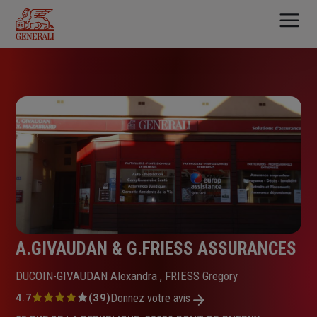
Aller
au
contenu
principal
A.GIVAUDAN & G.FRIESS ASSURANCES
DUCOIN-GIVAUDAN Alexandra , FRIESS Gregory
Note
4.7
(39)
Donnez votre avis
: