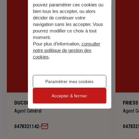
pouvez paramétrer ces cookies ou
bien tous les accepter, ou alors
décider de continuer votre
navigation sans les accepter. Vous
pourrez modifier ce choix à tout
moment.
Pour plus d’information,
consulter
notre politique de gestion des
cookies
.
Paramétrer mes cookies
Accepter & fermer
DUCOIN-GIVAUDAN Alexandra
FRIESS
Agent Général
Agent G
0478321142
-
047832