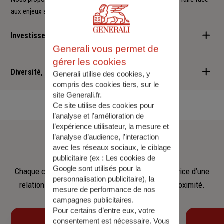
aux enjeux sociétaux et environnementaux.
Investisseur responsable
Generali vous permet de
Nous sommes convaincus qu'il est possible d'allier performance
gérer les cookies
financière et retombées positives : cette vision est au cœur des
Diversité, Equité, Inclusion
Generali utilise des cookies, y
services que nous vous proposons.
compris des cookies tiers, sur le
site Generali.fr.
Nous faisons de la diversité, de l'équité et de l'inclusion un
Ce site utilise des cookies pour
engagement quotidien.
l’analyse et l'amélioration de
l’expérience utilisateur, la mesure et
Notre
équipe
l’analyse d’audience, l’interaction
avec les réseaux sociaux, le ciblage
publicitaire (ex :
Les cookies de
Google sont utilisés pour la
Chaque collaborateur met son savoir‑faire au service d’une
personnalisation publicitaire
), la
relation fondée sur l’écoute, la confiance et la proximité.
mesure de performance de nos
campagnes publicitaires.
Pour certains d’entre eux, votre
consentement est nécessaire. Vous