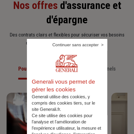
Nos offres
d'assurance et
d'épargne
Des contrats clairs et flexibles pour sécuriser vos besoins
d’aujourd’hui et anticiper ceux de demain.
Continuer sans accepter
Pour les particuliers
Pour les professionnels
Generali vous permet de
gérer les cookies
Generali utilise des cookies, y
compris des cookies tiers, sur le
site Generali.fr.
Ce site utilise des cookies pour
l’analyse et l'amélioration de
l’expérience utilisateur, la mesure et