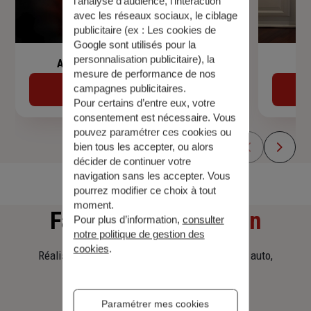
l’analyse d’audience, l’interaction
avec les réseaux sociaux, le ciblage
publicitaire (ex :
Les cookies de
Google sont utilisés pour la
personnalisation publicitaire
), la
Assurance de prêt immobilier
mesure de performance de nos
campagnes publicitaires.
Découvrir
Pour certains d’entre eux, votre
consentement est nécessaire. Vous
pouvez paramétrer ces cookies ou
bien tous les accepter, ou alors
décider de continuer votre
navigation sans les accepter. Vous
pourrez modifier ce choix à tout
moment.
Faites
une simulation
Pour plus d’information,
consulter
notre politique de gestion des
cookies
.
Réalisez une simulation tarifaire d'assurance, auto,
habitation, prêt immobilier.
Paramétrer mes cookies