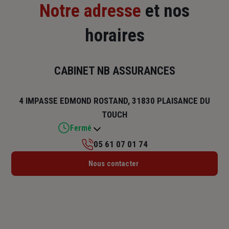
Notre adresse
et nos
horaires
CABINET NB ASSURANCES
4 IMPASSE EDMOND ROSTAND, 31830 PLAISANCE DU
TOUCH
Fermé
05 61 07 01 74
Lundi : Fermé
Nous contacter
Mardi : 09h – 12h / 14h – 17h
Mercredi : 09h – 12h / 14h – 17h
Jeudi : 09h – 12h / 14h – 17h
Vendredi : 09h – 12h / 14h – 17h
Samedi : Fermé