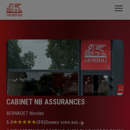
Aller
au
contenu
principal
CABINET NB ASSURANCES
BERNADET Nicolas
Note
5.0
(55)
Donnez votre avis
: