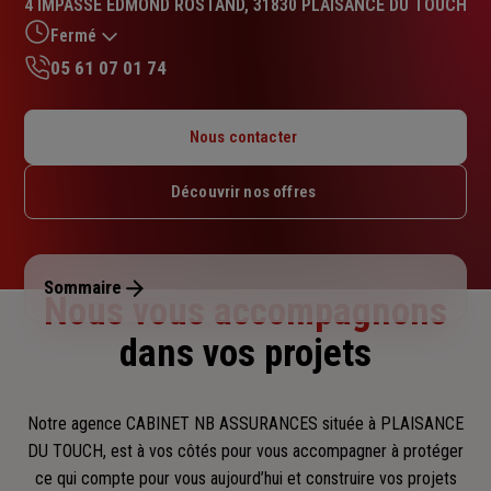
4 IMPASSE EDMOND ROSTAND, 31830 PLAISANCE DU TOUCH
5.0
sur
Fermé
5
05 61 07 01 74
étoiles
Lundi : Fermé
Mardi : 09h – 12h / 14h – 17h
Nous contacter
Mercredi : 09h – 12h / 14h – 17h
Jeudi : 09h – 12h / 14h – 17h
Découvrir nos offres
Vendredi : 09h – 12h / 14h – 17h
Samedi : Fermé
Dimanche : Fermé
Sommaire
Nous vous accompagnons
dans vos projets
Notre agence CABINET NB ASSURANCES située à PLAISANCE
DU TOUCH, est à vos côtés pour vous accompagner
à protéger
ce qui compte pour vous aujourd’hui et construire vos projets