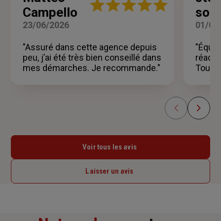
Note
Campello
soul
:
5
23/06/2026
01/06
sur
5
"Assuré dans cette agence depuis
"Équip
étoiles
peu, j’ai été très bien conseillé dans
réacti
mes démarches. Je recommande."
Touch.
Voir tous les avis
Laisser un avis