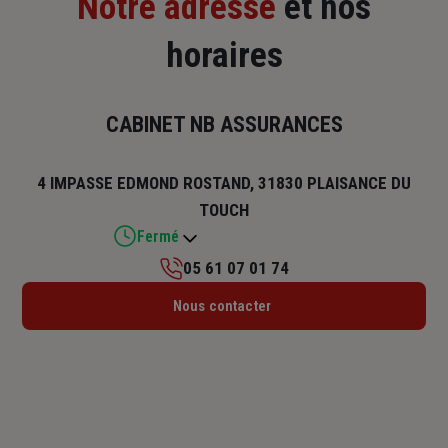
Notre adresse
et nos
horaires
CABINET NB ASSURANCES
4 IMPASSE EDMOND ROSTAND, 31830 PLAISANCE DU
TOUCH
Fermé
05 61 07 01 74
Lundi : Fermé
Nous contacter
Mardi : 09h – 12h / 14h – 17h
Mercredi : 09h – 12h / 14h – 17h
Jeudi : 09h – 12h / 14h – 17h
Vendredi : 09h – 12h / 14h – 17h
Samedi : Fermé
Dimanche : Fermé