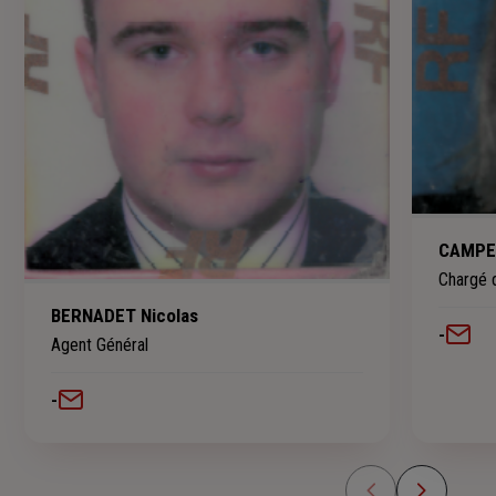
CAMPEL
Chargé d
BERNADET Nicolas
-
Agent Général
-