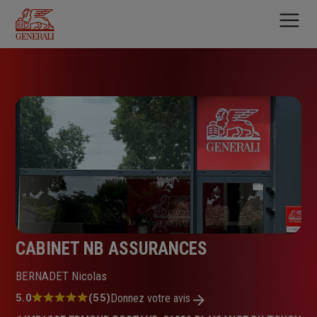
Aller
au
contenu
principal
CABINET NB ASSURANCES
BERNADET Nicolas
Note
5.0
(55)
Donnez votre avis
: