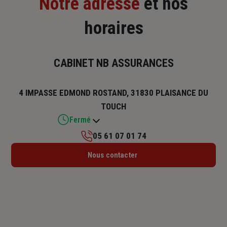
Notre adresse
et nos
horaires
CABINET NB ASSURANCES
4 IMPASSE EDMOND ROSTAND, 31830 PLAISANCE DU
TOUCH
Fermé
05 61 07 01 74
Lundi : Fermé
Nous contacter
Mardi : 09h – 12h / 14h – 17h
Mercredi : 09h – 12h / 14h – 17h
Jeudi : 09h – 12h / 14h – 17h
Vendredi : 09h – 12h / 14h – 17h
Samedi : Fermé
Dimanche : Fermé