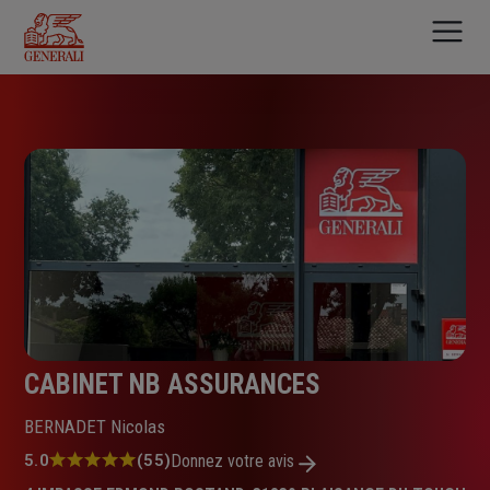
Aller
au
contenu
principal
CABINET NB ASSURANCES
BERNADET Nicolas
Note
5.0
(55)
Donnez votre avis
: