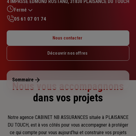
4 IMPASSE EDMOND ROSTAND, 31830 PLAISANCE DU TOUCH
5.0
sur
Fermé
5
05 61 07 01 74
étoiles
Lundi : Fermé
Mardi : 09h – 12h / 14h – 17h
Nous contacter
Mercredi : 09h – 12h / 14h – 17h
Jeudi : 09h – 12h / 14h – 17h
Découvrir nos offres
Vendredi : 09h – 12h / 14h – 17h
Samedi : Fermé
Dimanche : Fermé
Sommaire
Nous vous accompagnons
dans vos projets
Notre agence CABINET NB ASSURANCES située à PLAISANCE
DU TOUCH, est à vos côtés pour vous accompagner
à protéger
ce qui compte pour vous aujourd’hui et construire vos projets