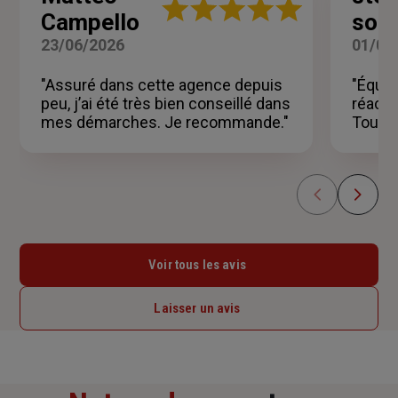
Note
Campello
soul
:
5
23/06/2026
01/06
sur
5
"Assuré dans cette agence depuis
"Équip
étoiles
peu, j’ai été très bien conseillé dans
réacti
mes démarches. Je recommande."
Touch.
Voir tous les avis
Laisser un avis