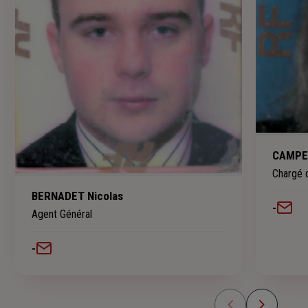
CAMPEL
Chargé d
BERNADET Nicolas
-
Agent Général
-