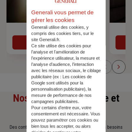
Generali vous permet de
gérer les cookies
Generali utilise des cookies, y
Devis assurance auto
compris des cookies tiers, sur le
site Generali.fr.
Obtenir une estimation
Ce site utilise des cookies pour
l’analyse et l'amélioration de
l’expérience utilisateur, la mesure et
l’analyse d’audience, l’interaction
avec les réseaux sociaux, le ciblage
publicitaire (ex :
Les cookies de
Google sont utilisés pour la
personnalisation publicitaire
), la
Nos offres
d'assurance et
mesure de performance de nos
campagnes publicitaires.
Pour certains d’entre eux, votre
d'épargne
consentement est nécessaire. Vous
pouvez paramétrer ces cookies ou
bien tous les accepter, ou alors
Des contrats clairs et flexibles pour sécuriser vos besoins