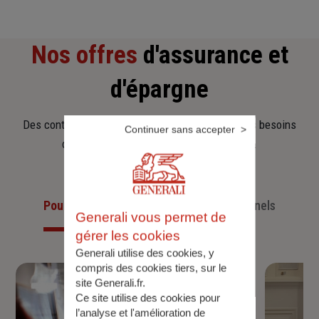
Nos offres
d'assurance et
d'épargne
Des contrats clairs et flexibles pour sécuriser vos besoins
Continuer sans accepter
d’aujourd’hui et anticiper ceux de demain.
Pour les particuliers
Pour les professionnels
Generali vous permet de
gérer les cookies
Generali utilise des cookies, y
compris des cookies tiers, sur le
site Generali.fr.
Ce site utilise des cookies pour
l’analyse et l'amélioration de