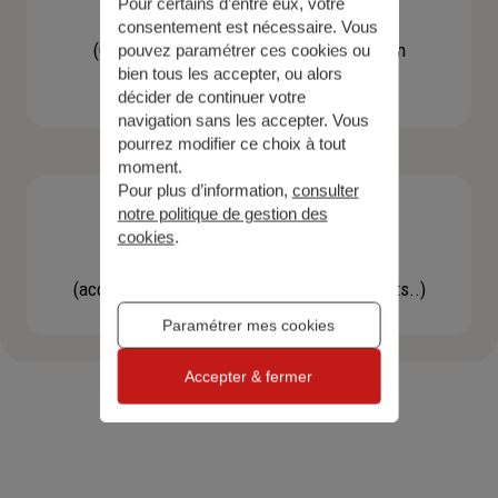
Pour certains d’entre eux, votre
Contacter un agent
consentement est nécessaire. Vous
(Obtenir un devis, une information, faire un
pouvez paramétrer ces cookies ou
bien tous les accepter, ou alors
bilan...)
décider de continuer votre
navigation sans les accepter. Vous
pourrez modifier ce choix à tout
moment.
Pour plus d’information,
consulter
notre politique de gestion des
cookies
.
Effectuer une démarche
(accéder à l'espace client, gérer mes contrats..)
Paramétrer mes cookies
Accepter & fermer