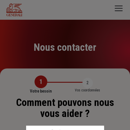
Aller
au
contenu
principal
Nous contacter
1
2
Vos coordonnées
Votre besoin
Comment pouvons nous
vous aider ?