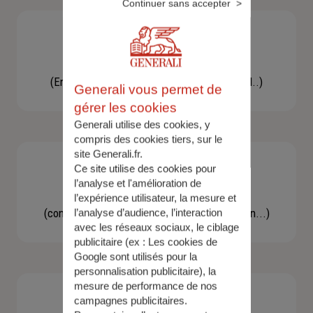
Continuer sans accepter
Besoin d'une assistance
(En cas d'accident, bris de glace, un conseil..)
Generali vous permet de
gérer les cookies
Generali utilise des cookies, y
compris des cookies tiers, sur le
site Generali.fr.
Ce site utilise des cookies pour
l’analyse et l'amélioration de
Demande d'information
l’expérience utilisateur, la mesure et
(concernant une actualité, une réglementation...)
l’analyse d’audience, l’interaction
avec les réseaux sociaux, le ciblage
publicitaire (ex :
Les cookies de
Google sont utilisés pour la
personnalisation publicitaire
), la
mesure de performance de nos
campagnes publicitaires.