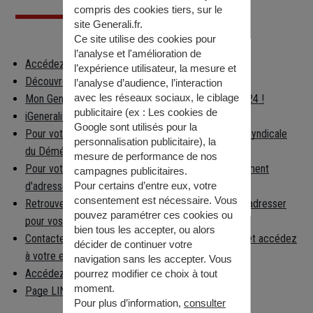
compris des cookies tiers, sur le
site Generali.fr.
Ce site utilise des cookies pour
l’analyse et l'amélioration de
Accédez à votre espace client
l’expérience utilisateur, la mesure et
Découvrez les applications Generali
l’analyse d’audience, l’interaction
avec les réseaux sociaux, le ciblage
Mon Generali : en relation avec votre assureur 24h/24 !
publicitaire (ex :
Les cookies de
iGenerali : votre épargne dans votre poche !
Google sont utilisés pour la
Pour votre déménagement, consultez la Chambre Syndicale
personnalisation publicitaire
), la
du Déménagement
mesure de performance de nos
Pour votre déménagement, déclarez votre changement
campagnes publicitaires.
d'adresse
Pour certains d’entre eux, votre
consentement est nécessaire. Vous
Retrouvez facilement la préfecture à laquelle vous adresser
pouvez paramétrer ces cookies ou
pour vos démarches
bien tous les accepter, ou alors
Contactez la caisse nationale d'Assurance Maladie et accédez
décider de continuer votre
à votre espace per…
navigation sans les accepter. Vous
Accédez aux informations règlementaires
pourrez modifier ce choix à tout
moment.
Page LINKEDIN
Pour plus d’information,
consulter