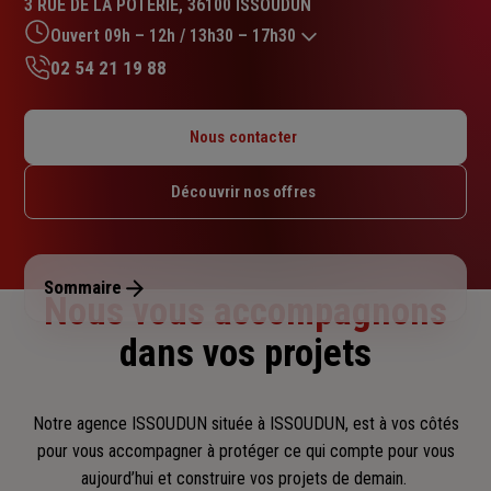
3 RUE DE LA POTERIE, 36100 ISSOUDUN
4.9
sur
Ouvert 09h – 12h / 13h30 – 17h30
5
02 54 21 19 88
étoiles
Lundi : 09h – 12h / 13h30 – 17h30
Mardi : 09h – 12h / 13h30 – 17h30
Nous contacter
Mercredi : 09h – 12h / 13h30 – 17h30
Jeudi : 09h – 12h / 13h30 – 17h30
Découvrir nos offres
Vendredi : 09h – 12h / 13h30 – 17h30
Samedi : Fermé
Dimanche : Fermé
Sommaire
Nous vous accompagnons
dans vos projets
Notre agence ISSOUDUN située à ISSOUDUN, est à vos côtés
pour vous accompagner
à protéger ce qui compte pour vous
aujourd’hui et construire vos projets de demain.