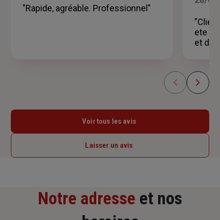
5
"Rapide, agréable. Professionnel"
étoiles
"Clien
ete sa
et de 
Voir tous les avis
Laisser un avis
Notre adresse
et nos