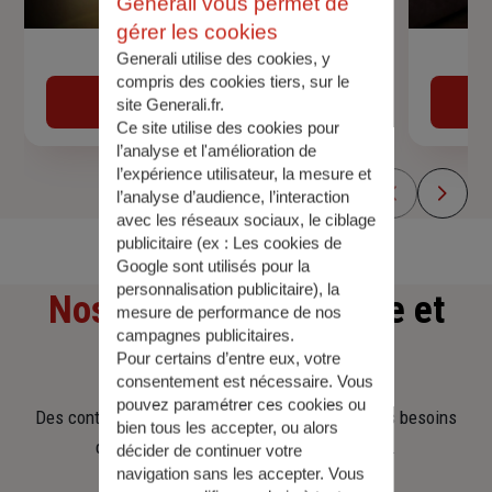
Generali vous permet de
gérer les cookies
Devis assurance auto
Generali utilise des cookies, y
compris des cookies tiers, sur le
Obtenir une estimation
site Generali.fr.
Ce site utilise des cookies pour
l’analyse et l'amélioration de
l’expérience utilisateur, la mesure et
l’analyse d’audience, l’interaction
avec les réseaux sociaux, le ciblage
publicitaire (ex :
Les cookies de
Google sont utilisés pour la
personnalisation publicitaire
), la
Nos offres
d'assurance et
mesure de performance de nos
campagnes publicitaires.
d'épargne
Pour certains d’entre eux, votre
consentement est nécessaire. Vous
pouvez paramétrer ces cookies ou
Des contrats clairs et flexibles pour sécuriser vos besoins
bien tous les accepter, ou alors
d’aujourd’hui et anticiper ceux de demain.
décider de continuer votre
navigation sans les accepter. Vous