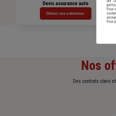
(ex :
L
Devis assurance auto
perfo
Pour c
Obtenir une estimation
cookie
accept
Pour p
Nos of
Des contrats clairs e