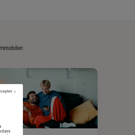
immobilier.
ccepter
a
citaire