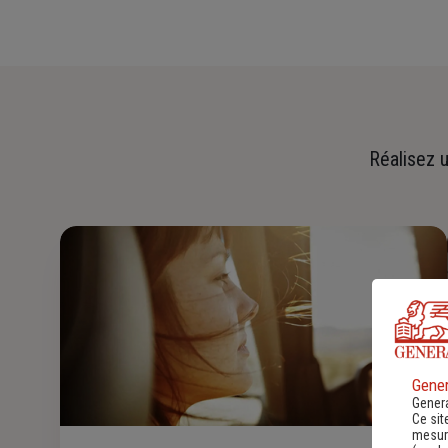
Réalisez u
Gener
Genera
Ce sit
mesure