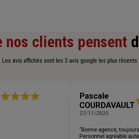
 nos clients pensent
d
Les avis affichés sont les 3 avis google les plus récents
e
Pascale
N
COURDAVAULT
:
5
27/11/2025
su
5
es
ét
"Bonne agence, toujours
Personnel agréable auta