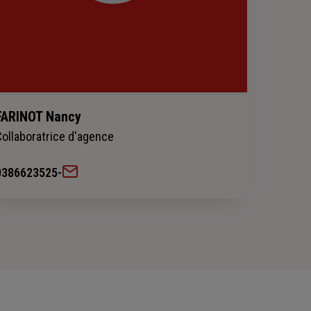
FARINOT Nancy
Collaboratrice d'agence
0386623525
-