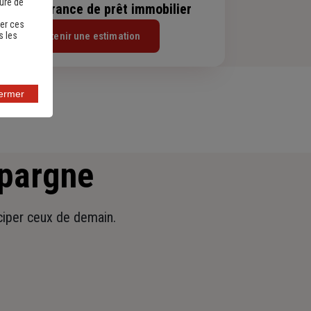
sure de
evis assurance de prêt immobilier
er ces
Obtenir une estimation
s les
fermer
épargne
iciper ceux de demain.