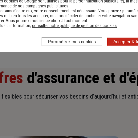
es cookies de Google sont utilisés pour la personnalisation publicitaire
), la me
Devis assurance habitation
D
rmance de nos campagnes publicitaires.
ertains d’entre eux, votre consentement est nécessaire. Vous pouvez paramétr
Obtenir une estimation
s ou bien tous les accepter, ou alors décider de continuer votre navigation san
er. Vous pourrez modifier ce choix à tout moment.
lus d’information,
consulter notre politique de gestion des cookies
.
Paramétrer mes cookies
Accepter & 
fres
d'assurance et d'
t flexibles pour sécuriser vos besoins d’aujourd’hui et ant