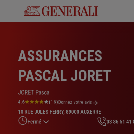
Aller
au
contenu
principal
ASSURANCES
PASCAL JORET
JORET Pascal
Note
4.6
(16)
Donnez votre avis
:
10 RUE JULES FERRY, 89000 AUXERRE
4.6
sur
Fermé
03 86 51 41 
5
étoiles