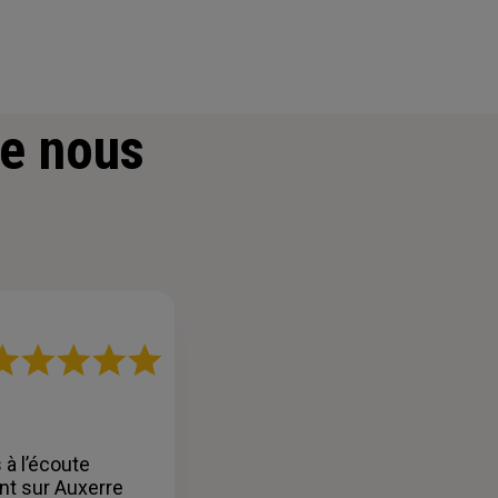
e nous
ote
r
oiles
 à l’écoute
nt sur Auxerre