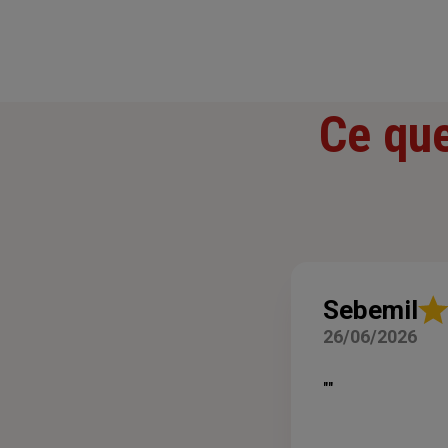
Ce que
Not
Sebemil
:
26/06/2026
5
sur
5
""
étoil